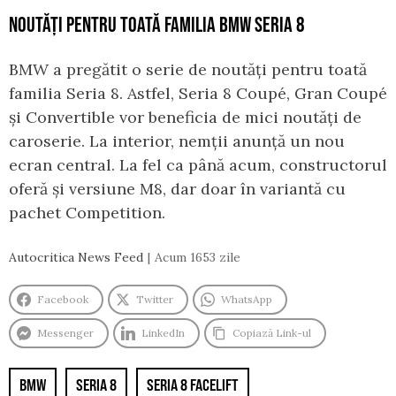
NOUTĂȚI PENTRU TOATĂ FAMILIA BMW SERIA 8
BMW a pregătit o serie de noutăți pentru toată
familia Seria 8. Astfel, Seria 8 Coupé, Gran Coupé
și Convertible vor beneficia de mici noutăți de
caroserie. La interior, nemții anunță un nou
ecran central. La fel ca până acum, constructorul
oferă și versiune M8, dar doar în variantă cu
pachet Competition.
Autocritica News Feed
Acum 1653 zile
Facebook
Twitter
WhatsApp
Messenger
LinkedIn
Copiază Link-ul
BMW
SERIA 8
SERIA 8 FACELIFT