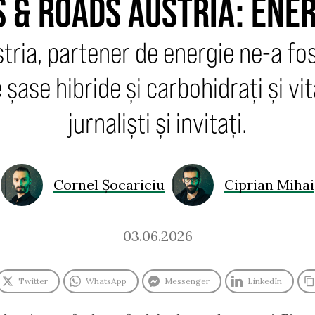
S & ROADS AUSTRIA: ENE
stria, partener de energie ne-a f
 șase hibride și carbohidrați și vi
jurnaliști și invitați.
Cornel Șocariciu
Ciprian Mihai
03.06.2026
Twitter
WhatsApp
Messenger
LinkedIn