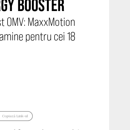
RGY BOOSTER
ost OMV: MaxxMotion
tamine pentru cei 18
Copiază Link-ul