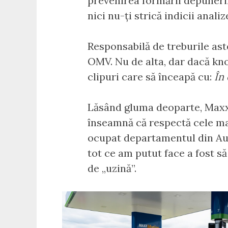
prevenirea formării depuneril
nici nu-ți strică indicii anali
Responsabilă de treburile ast
OMV. Nu de alta, dar dacă kno
clipuri care să înceapă cu:
În
Lăsând gluma deoparte, Maxx
înseamnă că respectă cele mai
ocupat departamentul din Aust
tot ce am putut face a fost să
de „uzină”.