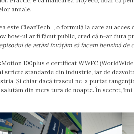
or. Practic, e ca mâncarea bio/eco, doar că pentr
zelor anuale.
ea este CleanTech+, o formulă la care au acces d
w how-ul ar fi făcut public, cred că n-ar dura 
 episodul de astăzi învățăm să facem benzină de 
Motion 100plus e certificat WWFC (WorldWide F
 stricte standarde din industrie, iar de dezvol
ria. Și chiar dacă traseul ne-a purtat tangenția
 salutăm din mers tura de noapte. În secret, îmi