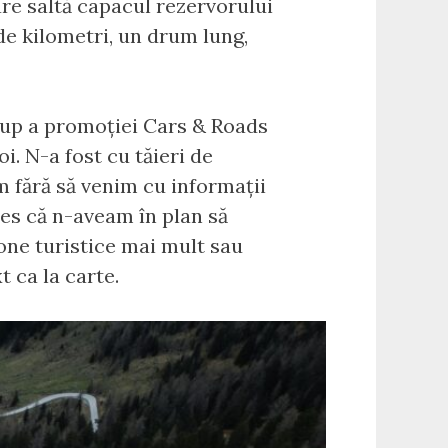
are saltă capacul rezervorului
 de kilometri, un drum lung,
grup a promoției Cars & Roads
i. N-a fost cu tăieri de
m fără să venim cu informații
les că n-aveam în plan să
one turistice mai mult sau
 ca la carte.