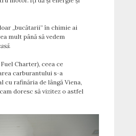
u motor. Îți dă și energie și
oar „bucătarii” în chimie ai
prea mult până să vedem
casă
.
uel Charter), ceea ce
tarea carburantului s-a
l cu rafinăria de lângă Viena,
 cam doresc să vizitez o astfel