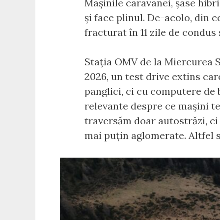
Mașinile caravanei, șase hibr
și face plinul. De-acolo, din 
fracturat în 11 zile de condus 
Stația OMV de la Miercurea S
2026, un test drive extins car
panglici, ci cu computere de 
relevante despre ce mașini te
traversăm doar autostrăzi, c
mai puțin aglomerate. Altfel 