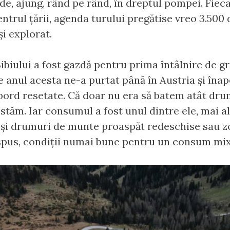
ide, ajung, rând pe rând, în dreptul pompei. Fiec
centrul țării, agenda turului pregătise vreo 3.500
și explorat.
ibiului a fost gazdă pentru prima întâlnire de 
e anul acesta ne-a purtat până în Austria și înapo
bord resetate. Că doar nu era să batem atât dru
stăm. Iar consumul a fost unul dintre ele, mai a
i și drumuri de munte proaspăt redeschise sau z
spus, condiții numai bune pentru un consum mixt