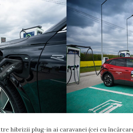
tre hibrizii plug-in ai caravanei (cei cu încărca