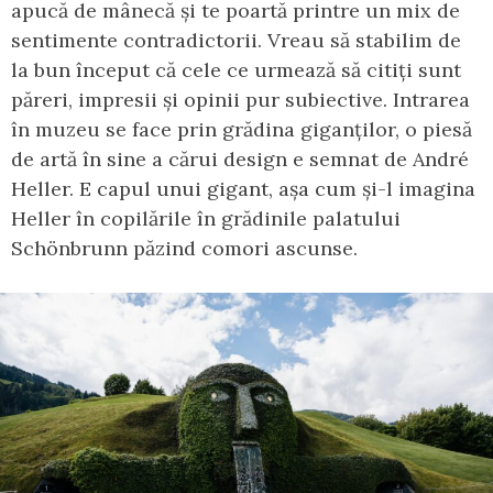
apucă de mânecă și te poartă printre un mix de
sentimente contradictorii. Vreau să stabilim de
la bun început că cele ce urmează să citiți sunt
păreri, impresii și opinii pur subiective. Intrarea
în muzeu se face prin grădina giganților, o piesă
de artă în sine a cărui design e semnat de André
Heller. E capul unui gigant, așa cum și-l imagina
Heller în copilările în grădinile palatului
Schönbrunn păzind comori ascunse.