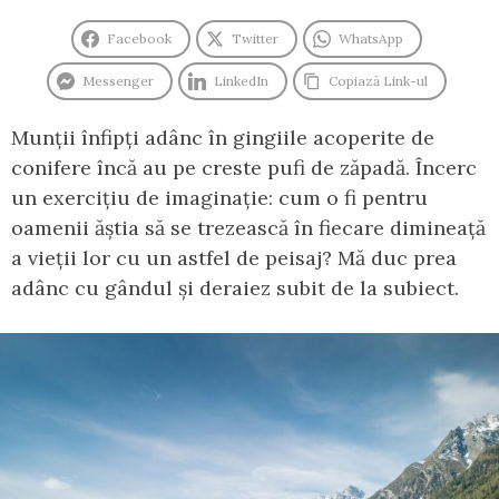
Facebook
Twitter
WhatsApp
Messenger
LinkedIn
Copiază Link-ul
Munții înfipți adânc în gingiile acoperite de
conifere încă au pe creste pufi de zăpadă. Încerc
un exercițiu de imaginație: cum o fi pentru
oamenii ăștia să se trezească în fiecare dimineață
a vieții lor cu un astfel de peisaj? Mă duc prea
adânc cu gândul și deraiez subit de la subiect.