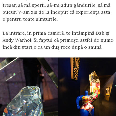
tresar, să mă sperii, să-mi adun gândurile, să mă
bucur. V-am zis de la început că experiența asta
e pentru toate simțurile.
La intrare, în prima cameră, te întâmpină Dali și
Andy Warhol. Și faptul că primești astfel de nume
încă din start e ca un duș rece după o saună.