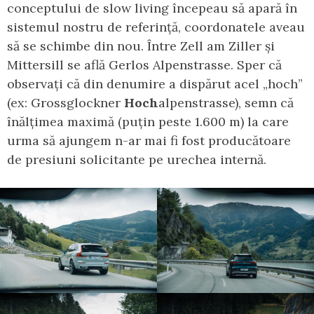
conceptului de slow living începeau să apară în
sistemul nostru de referință, coordonatele aveau
să se schimbe din nou. Între Zell am Ziller și
Mittersill se află Gerlos Alpenstrasse. Sper că
observați că din denumire a dispărut acel „hoch”
(ex: Grossglockner
Hoch
alpenstrasse), semn că
înălțimea maximă (puțin peste 1.600 m) la care
urma să ajungem n-ar mai fi fost producătoare
de presiuni solicitante pe urechea internă.