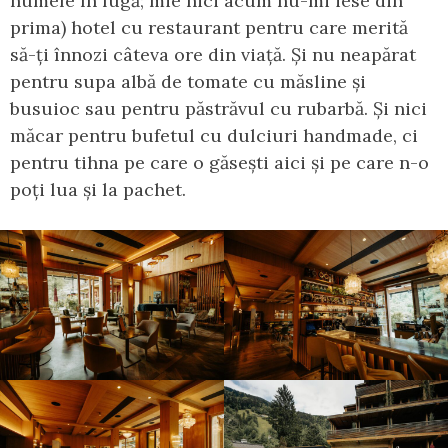
numele în fugă; mie nici acum nu-mi iese din
prima) hotel cu restaurant pentru care merită
să-ți înnozi câteva ore din viață. Și nu neapărat
pentru supa albă de tomate cu măsline și
busuioc sau pentru păstrăvul cu rubarbă. Și nici
măcar pentru bufetul cu dulciuri handmade, ci
pentru tihna pe care o găsești aici și pe care n-o
poți lua și la pachet.