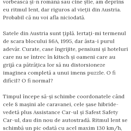
vorbească și-n română sau cine știe, am deprins
eu ritmul lent, dar riguros al vieții din Austria.
Probabil că nu voi afla niciodată.
Satele din Austria sunt țiplă. Iertați-mi termenul
de scara blocului 86A, 1995, dar ăsta-i purul
adevăr. Curate, case îngrijite, pensiuni și hoteluri
care nu se întrec în kitsch și oameni care au
grijă ca pătrățica lor să nu distorsioneze
imaginea completă a unui imens puzzle. O fi
dificil? O fi normal?
Timpul începe să-și schimbe coordonatele când
cele 8 mașini ale caravanei, cele șase hibride-
vedetă plus Assistance Car-ul și Safest Safety
Car-ul, dau din nou de autostradă. Ritmul lent se
schimbă un pic odată cu acel maxim 130 km/h,