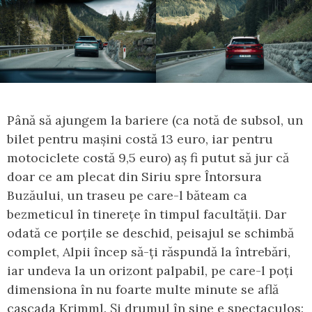
Până să ajungem la bariere (ca notă de subsol, un
bilet pentru mașini costă 13 euro, iar pentru
motociclete costă 9,5 euro) aș fi putut să jur că
doar ce am plecat din Siriu spre Întorsura
Buzăului, un traseu pe care-l băteam ca
bezmeticul în tinerețe în timpul facultății. Dar
odată ce porțile se deschid, peisajul se schimbă
complet, Alpii încep să-ți răspundă la întrebări,
iar undeva la un orizont palpabil, pe care-l poți
dimensiona în nu foarte multe minute se află
cascada Krimml. Și drumul în sine e spectaculos: