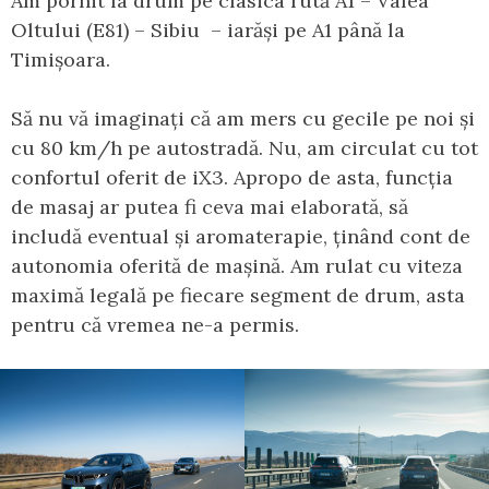
Am pornit la drum pe clasica rută A1 – Valea
Oltului (E81) – Sibiu – iarăși pe A1 până la
Timișoara.
Să nu vă imaginați că am mers cu gecile pe noi și
cu 80 km/h pe autostradă. Nu, am circulat cu tot
confortul oferit de iX3. Apropo de asta, funcția
de masaj ar putea fi ceva mai elaborată, să
includă eventual și aromaterapie, ținând cont de
autonomia oferită de mașină. Am rulat cu viteza
maximă legală pe fiecare segment de drum, asta
pentru că vremea ne-a permis.