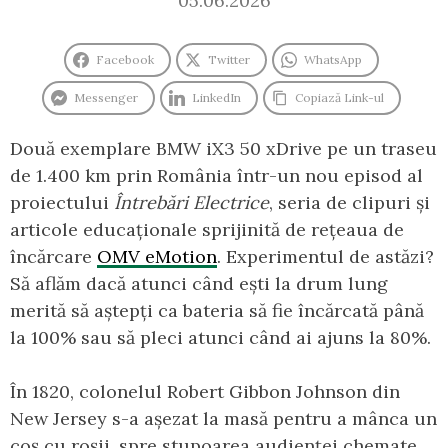
05.06.2026
Facebook
Twitter
WhatsApp
Messenger
LinkedIn
Copiază Link-ul
Două exemplare BMW iX3 50 xDrive pe un traseu
de 1.400 km prin România într-un nou episod al
proiectului
Întrebări Electrice
, seria de clipuri și
articole educaționale sprijinită de rețeaua de
încărcare
OMV eMotion
. Experimentul de astăzi?
Să aflăm dacă atunci când ești la drum lung
merită să aștepți ca bateria să fie încărcată până
la 100% sau să pleci atunci când ai ajuns la 80%.
În 1820, colonelul Robert Gibbon Johnson din
New Jersey s-a așezat la masă pentru a mânca un
coș cu roșii, spre stupoarea audienței chemate