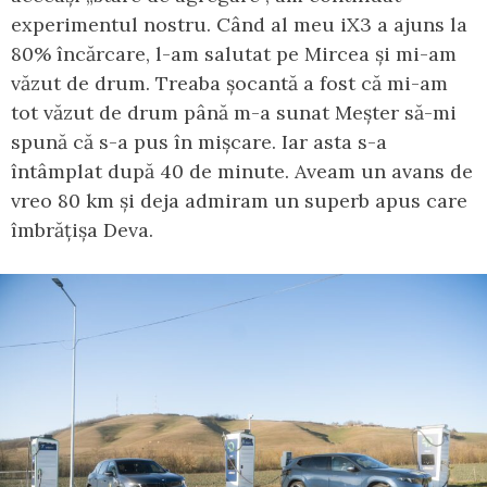
experimentul nostru. Când al meu iX3 a ajuns la
80% încărcare, l-am salutat pe Mircea și mi-am
văzut de drum. Treaba șocantă a fost că mi-am
tot văzut de drum până m-a sunat Meșter să-mi
spună că s-a pus în mișcare. Iar asta s-a
întâmplat după 40 de minute. Aveam un avans de
vreo 80 km și deja admiram un superb apus care
îmbrățișa Deva.