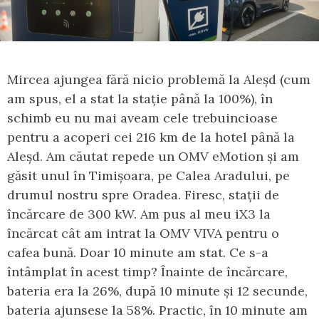
Mircea ajungea fără nicio problemă la Aleșd (cum
am spus, el a stat la stație până la 100%), în
schimb eu nu mai aveam cele trebuincioase
pentru a acoperi cei 216 km de la hotel până la
Aleșd. Am căutat repede un OMV eMotion și am
găsit unul în Timișoara, pe Calea Aradului, pe
drumul nostru spre Oradea. Firesc, stații de
încărcare de 300 kW. Am pus al meu iX3 la
încărcat cât am intrat la OMV VIVA pentru o
cafea bună. Doar 10 minute am stat. Ce s-a
întâmplat în acest timp? Înainte de încărcare,
bateria era la 26%, după 10 minute și 12 secunde,
bateria ajunsese la 58%. Practic, în 10 minute am