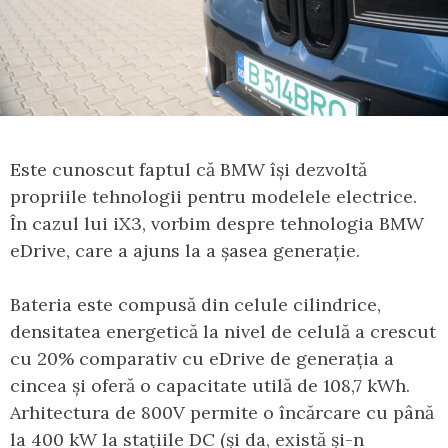
Este cunoscut faptul că BMW își dezvoltă
propriile tehnologii pentru modelele electrice.
În cazul lui iX3, vorbim despre tehnologia BMW
eDrive, care a ajuns la a șasea generație.
Bateria este compusă din celule cilindrice,
densitatea energetică la nivel de celulă a crescut
cu 20% comparativ cu eDrive de generația a
cincea și oferă o capacitate utilă de 108,7 kWh.
Arhitectura de 800V permite o încărcare cu până
la 400 kW la stațiile DC (și da, există și-n