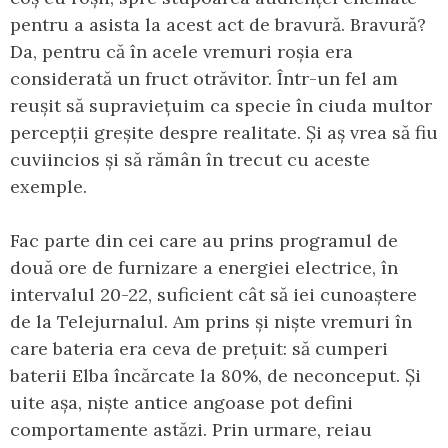
pentru a asista la acest act de bravură. Bravură?
Da, pentru că în acele vremuri roșia era
considerată un fruct otrăvitor. Într-un fel am
reușit să supraviețuim ca specie în ciuda multor
percepții greșite despre realitate. Și aș vrea să fiu
cuviincios și să rămân în trecut cu aceste
exemple.
Fac parte din cei care au prins programul de
două ore de furnizare a energiei electrice, în
intervalul 20-22, suficient cât să iei cunoaștere
de la Telejurnalul. Am prins și niște vremuri în
care bateria era ceva de prețuit: să cumperi
baterii Elba încărcate la 80%, de neconceput. Și
uite așa, niște antice angoase pot defini
comportamente astăzi. Prin urmare, reiau