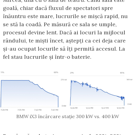
goală, chiar dacă fluxul de spectatori spre
înăuntru este mare, lucrurile se mișcă rapid, nu
se stă la coadă. Pe măsură ce sala se umple,
procesul devine lent. Dacă ai locuri la mijlocul
rândului, te miști încet, aștepți ca cei deja care
și-au ocupat locurile să îți permită accesul. La
fel stau lucrurile și într-o baterie.
BMW iX3 încărcare stație 300 kW vs. 400 kW