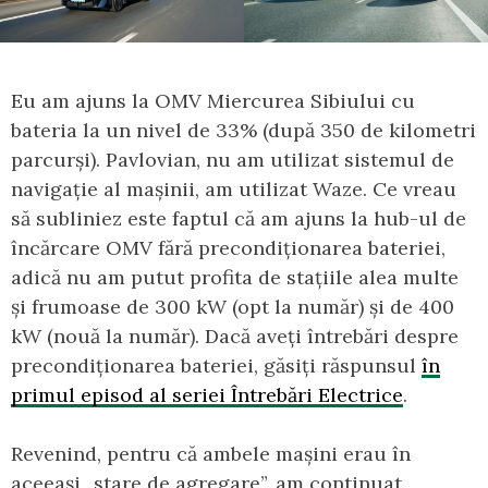
Eu am ajuns la OMV Miercurea Sibiului cu
bateria la un nivel de 33% (după 350 de kilometri
parcurși). Pavlovian, nu am utilizat sistemul de
navigație al mașinii, am utilizat Waze. Ce vreau
să subliniez este faptul că am ajuns la hub-ul de
încărcare OMV fără precondiționarea bateriei,
adică nu am putut profita de stațiile alea multe
și frumoase de 300 kW (opt la număr) și de 400
kW (nouă la număr). Dacă aveți întrebări despre
precondiționarea bateriei, găsiți răspunsul
în
primul episod al seriei Întrebări Electrice
.
Revenind, pentru că ambele mașini erau în
aceeași „stare de agregare”, am continuat