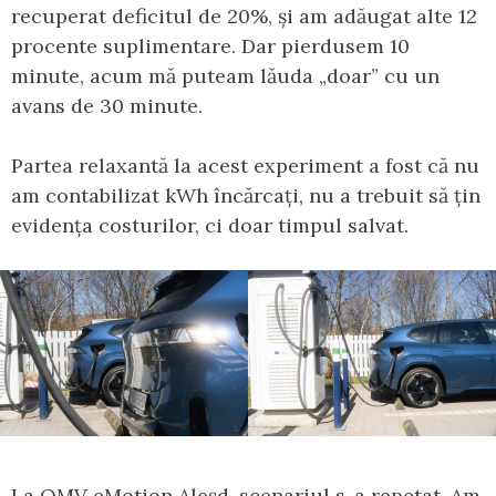
recuperat deficitul de 20%, și am adăugat alte 12
procente suplimentare. Dar pierdusem 10
minute, acum mă puteam lăuda „doar” cu un
avans de 30 minute.
Partea relaxantă la acest experiment a fost că nu
am contabilizat kWh încărcați, nu a trebuit să țin
evidența costurilor, ci doar timpul salvat.
La OMV eMotion Aleșd, scenariul s-a repetat. Am