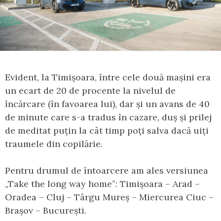
Evident, la Timișoara, între cele două mașini era
un ecart de 20 de procente la nivelul de
încărcare (în favoarea lui), dar și un avans de 40
de minute care s-a tradus în cazare, duș și prilej
de meditat puțin la cât timp poți salva dacă uiți
traumele din copilărie.
Pentru drumul de întoarcere am ales versiunea
„Take the long way home”: Timișoara – Arad –
Oradea – Cluj – Târgu Mureș – Miercurea Ciuc –
Brașov – București.