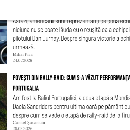
MARELE PREMIU AL BELGIEI DIN 1967: O VICTORIE 100
Astăzi, americanii sunt reprezentanți de două ech
niciuna nu se poate lăuda cu o reușită ca a echipe
pilotului Dan Gurney. Despre singura victorie a echi
urmează.
Mihai Fira
24.07.2026
POVEȘTI DIN RALLY-RAID: CUM S-A VĂZUT PERFORMANȚA
PORTUGALIA
Am fost la Raliul Portugaliei, a doua etapă a Mondia
Dacia Sandriders pentru ultima oară pe pământ eu
despre cum se vede o etapă de rally-raid de la firul
Cornel Șocariciu
26.03.2026