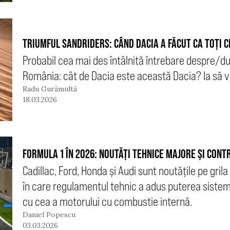
TRIUMFUL SANDRIDERS: CÂND DACIA A FĂCUT CA TOȚI C
Probabil cea mai des întâlnită întrebare despre/dup
România: cât de Dacia este această Dacia? Ia să
Radu Gurămultă
18.03.2026
FORMULA 1 ÎN 2026: NOUTĂȚI TEHNICE MAJORE ȘI CONT
Cadillac, Ford, Honda și Audi sunt noutățile pe grila
în care regulamentul tehnic a adus puterea sistemu
cu cea a motorului cu combustie internă.
Daniel Popescu
03.03.2026