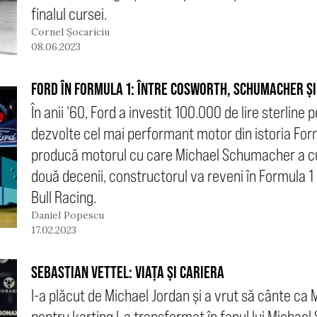
finalul cursei.
Cornel Șocariciu
08.06.2023
FORD ÎN FORMULA 1: ÎNTRE COSWORTH, SCHUMACHER ȘI
În anii '60, Ford a investit 100.000 de lire sterline
dezvolte cel mai performant motor din istoria Formu
producă motorul cu care Michael Schumacher a cuc
două decenii, constructorul va reveni în Formula 1
Bull Racing.
Daniel Popescu
17.02.2023
SEBASTIAN VETTEL: VIAȚA ȘI CARIERA
I-a plăcut de Michael Jordan și a vrut să cânte ca
pentru karting l-a transformat în fanul lui Michae