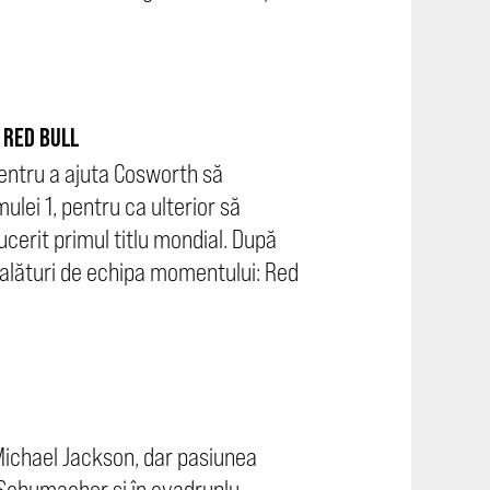
 RED BULL
 pentru a ajuta Cosworth să
lei 1, pentru ca ulterior să
erit primul titlu mondial. După
 alături de echipa momentului: Red
 Michael Jackson, dar pasiunea
l Schumacher și în cvadruplu