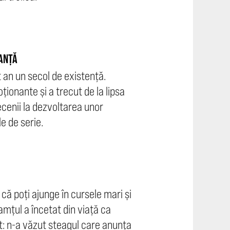
RANȚĂ
t an un secol de existență.
ionante și a trecut de la lipsa
cenii la dezvoltarea unor
e de serie.
că poți ajunge în cursele mari și
amțul a încetat din viață ca
t: n-a văzut steagul care anunța