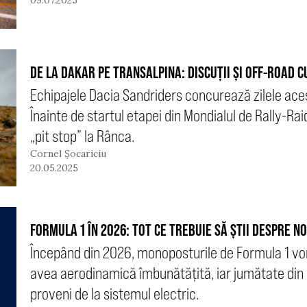
09.07.2025
DE LA DAKAR PE TRANSALPINA: DISCUȚII ȘI OFF-ROAD 
Echipajele Dacia Sandriders concurează zilele aces
Înainte de startul etapei din Mondialul de Rally-Ra
„pit stop” la Rânca.
Cornel Șocariciu
20.05.2025
FORMULA 1 ÎN 2026: TOT CE TREBUIE SĂ ȘTII DESPRE 
Începând din 2026, monoposturile de Formula 1 vor 
avea aerodinamică îmbunătățită, iar jumătate din 
proveni de la sistemul electric.