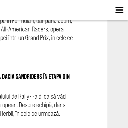
% AMERICANĂ
ipe în Formula 1, dar până acum,
i All-American Racers, opera
pei într-un Grand Prix, în cele ce
 DACIA SANDRIDERS ÎN ETAPA DIN
lului de Rally-Raid, ca să văd
ropean. Despre echipă, dar și
 ierbii, în cele ce urmează.