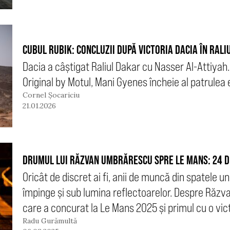
CUBUL RUBIK: CONCLUZII DUPĂ VICTORIA DACIA ÎN RAL
Dacia a câștigat Raliul Dakar cu Nasser Al-Attiyah
Original by Motul, Mani Gyenes încheie al patrulea e
Cornel Șocariciu
21.01.2026
DRUMUL LUI RĂZVAN UMBRĂRESCU SPRE LE MANS: 24 DE
Oricât de discret ai fi, anii de muncă din spatele 
împinge și sub lumina reflectoarelor. Despre Răz
care a concurat la Le Mans 2025 și primul cu o vic
Radu Gurămultă