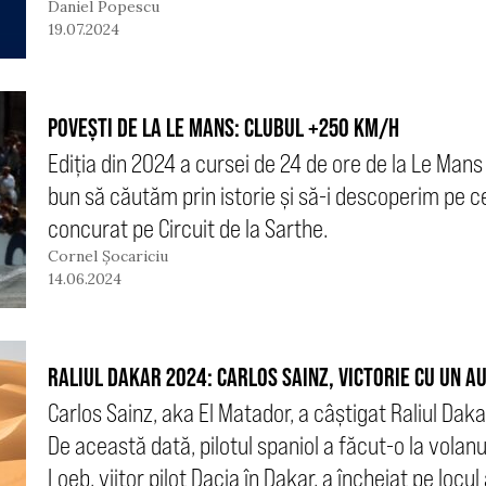
Daniel Popescu
19.07.2024
POVEȘTI DE LA LE MANS: CLUBUL +250 KM/H
Ediția din 2024 a cursei de 24 de ore de la Le Man
bun să căutăm prin istorie și să-i descoperim pe cei
concurat pe Circuit de la Sarthe.
Cornel Șocariciu
14.06.2024
RALIUL DAKAR 2024: CARLOS SAINZ, VICTORIE CU UN AU
Carlos Sainz, aka El Matador, a câștigat Raliul Daka
De această dată, pilotul spaniol a făcut-o la volan
Loeb, viitor pilot Dacia în Dakar, a încheiat pe locul a