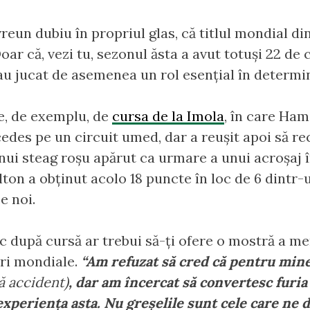
vreun dubiu în propriul glas, că titlul mondial di
oar că, vezi tu, sezonul ăsta a avut totuși 22 de c
au jucat de asemenea un rol esențial în determ
te, de exemplu, de
cursa de la Imola
, în care Ham
es pe un circuit umed, dar a reușit apoi să rec
unui steag roșu apărut ca urmare a unui acroșaj î
ton a obținut acolo 18 puncte în loc de 6 dintr
ce noi.
c după cursă ar trebui să-ți ofere o mostră a ment
uri mondiale.
“Am refuzat să cred că pentru mine 
ă accident)
, dar am încercat să convertesc furia
experiența asta. Nu greșelile sunt cele care ne d