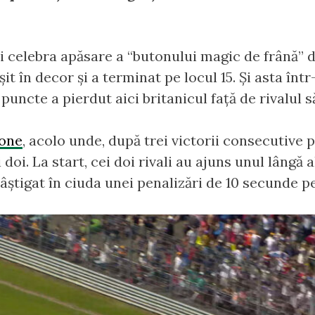
 celebra apăsare a “butonului magic de frână” d
eșit în decor și a terminat pe locul 15. Și asta în
uncte a pierdut aici britanicul față de rivalul să
tone
, acolo unde, după trei victorii consecutive 
 doi. La start, cei doi rivali au ajuns unul lângă 
âștigat în ciuda unei penalizări de 10 secunde p