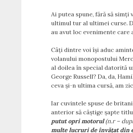
Ai putea spune, fără să simți 
ultimul tur al ultimei curse. D
au avut loc evenimente care 
Câți dintre voi își aduc amin
volanului monopostului Merced
al doilea în special datorită 
George Russell? Da, da, Hamil
ceva și-n ultima cursă, am zi
Iar cuvintele spuse de britani
anterior să câștige șapte titl
putut opri motorul
(n.r – dup
multe lucruri de învățat din 