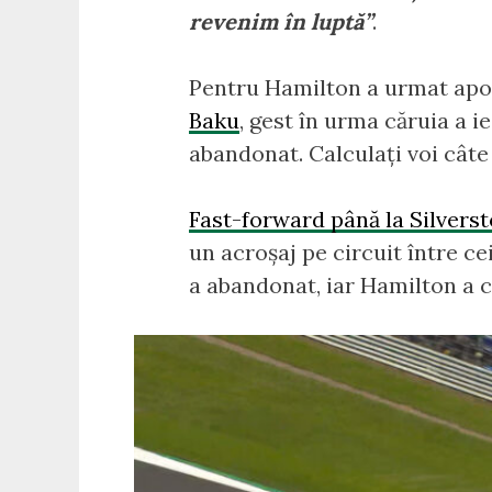
revenim în luptă”
.
Pentru Hamilton a urmat apoi
Baku
, gest în urma căruia a i
abandonat. Calculați voi câte p
Fast-forward până la Silvers
un acroșaj pe circuit între cei
a abandonat, iar Hamilton a c