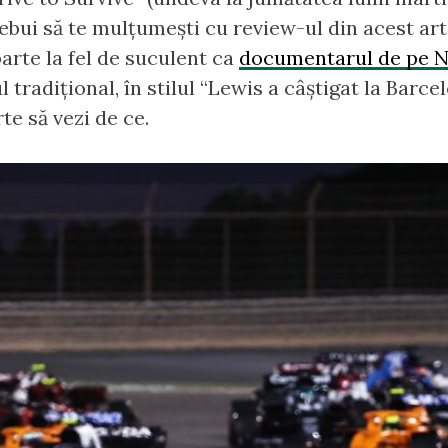
ebui să te mulțumești cu review-ul din acest art
parte la fel de suculent ca
documentarul de pe N
l tradițional, în stilul “Lewis a câștigat la Barce
te să vezi de ce.