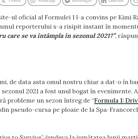
Twitter
WhatsApp
Messenger
LinkedIn
site-ul oficial al Formulei 1 l-a convins pe Kimi
asmul reporterului s-a risipit instant în momentu
cru care se va întâmpla în sezonul 2021?”
, răspun
mi, de data asta omul nostru chiar a dat-o în bar
 sezonul 2021 a fost unul bogat în evenimente. At
ără probleme un sezon întreg de “
Formula 1: Driv
u din pseudo-cursa pe ploaie de la Spa-Francorc
ive to Survive” (undeva la jumătatea lunii marti