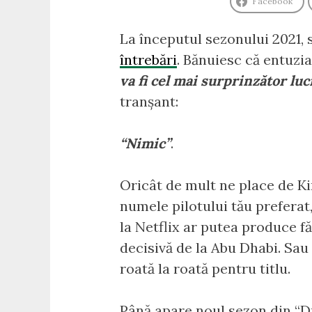
Facebook
La începutul sezonului 2021, 
întrebări
. Bănuiesc că entuzi
va fi cel mai surprinzător lu
tranșant:
“Nimic”
.
Oricât de mult ne place de Ki
numele pilotului tău preferat,
la Netflix ar putea produce f
decisivă de la Abu Dhabi. Sa
roată la roată pentru titlu.
Până apare noul sezon din “Dr