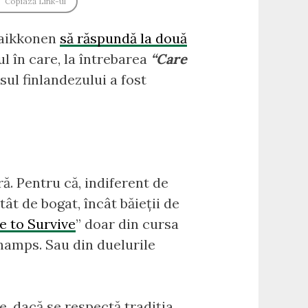
Copiază Link-ul
 Raikkonen
să răspundă la două
l în care, la întrebarea
“Care
sul finlandezului a fost
ă. Pentru că, indiferent de
ât de bogat, încât băieții de
e to Survive
” doar din cursa
hamps. Sau din duelurile
e, dacă se respectă tradiția