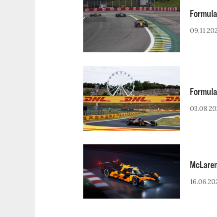
Formula 
09.11.20
Formula 
03.08.20
McLaren 
16.06.20