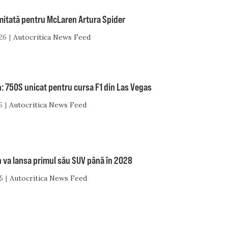
imitată pentru McLaren Artura Spider
26
Autocritica News Feed
: 750S unicat pentru cursa F1 din Las Vegas
5
Autocritica News Feed
 va lansa primul său SUV până în 2028
5
Autocritica News Feed