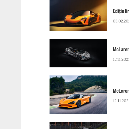
Ediție l
03.02.20
McLaren
17.11.202
McLaren
12.11.202