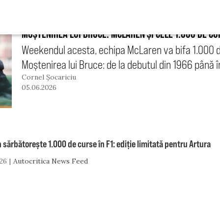
MOȘTENIREA LUI BRUCE: MCLAREN ȘI CELE 1.000 DE CU
Weekendul acesta, echipa McLaren va bifa 1.000 de
Moștenirea lui Bruce: de la debutul din 1966 până în
Cornel Șocariciu
05.06.2026
sărbătorește 1.000 de curse în F1: ediție limitată pentru Artura
26
Autocritica News Feed