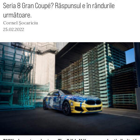
Seria 8 Gran Coupé? Răspunsul e în rândurile
următoare.
Cornel Șocariciu
25.02.2022