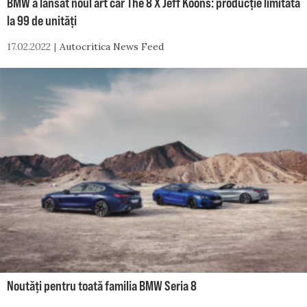
BMW a lansat noul art car The 8 X Jeff Koons: producție limitată
la 99 de unități
17.02.2022
Autocritica News Feed
Noutăți pentru toată familia BMW Seria 8