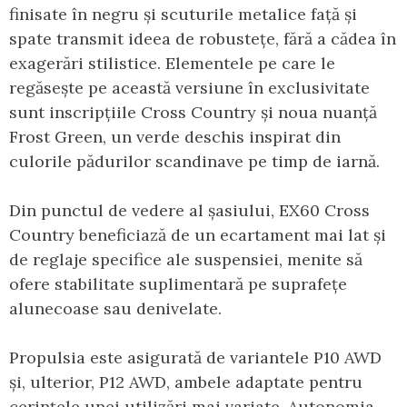
finisate în negru și scuturile metalice față și
spate transmit ideea de robustețe, fără a cădea în
exagerări stilistice. Elementele pe care le
regăsește pe această versiune în exclusivitate
sunt inscripțiile Cross Country și noua nuanță
Frost Green, un verde deschis inspirat din
culorile pădurilor scandinave pe timp de iarnă.
Din punctul de vedere al șasiului, EX60 Cross
Country beneficiază de un ecartament mai lat și
de reglaje specifice ale suspensiei, menite să
ofere stabilitate suplimentară pe suprafețe
alunecoase sau denivelate.
Propulsia este asigurată de variantele P10 AWD
și, ulterior, P12 AWD, ambele adaptate pentru
cerințele unei utilizări mai variate. Autonomia