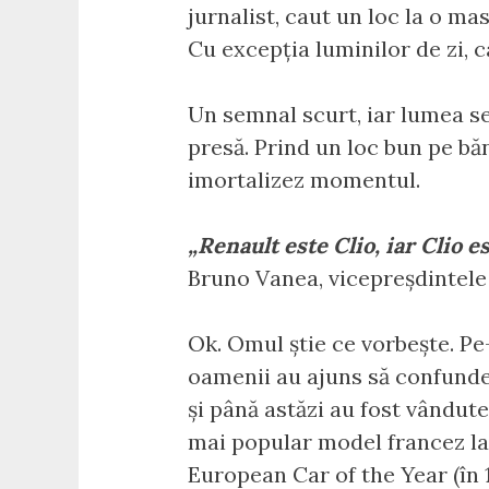
jurnalist, caut un loc la o ma
Cu excepția luminilor de zi, c
Un semnal scurt, iar lumea se
presă. Prind un loc bun pe băn
imortalizez momentul.
„Renault este Clio, iar Clio e
Bruno Vanea, vicepreșdintel
Ok. Omul știe ce vorbește. Pe
oamenii au ajuns să confunde m
și până astăzi au fost vândute
mai popular model francez la n
European Car of the Year (în 19