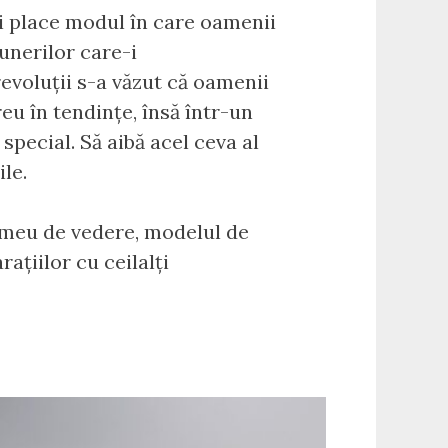
mi place modul în care oamenii
unerilor care-i
revoluții s-a văzut că oamenii
eu în tendințe, însă într-un
special. Să aibă acel ceva al
le.
l meu de vedere, modelul de
ațiilor cu ceilalți