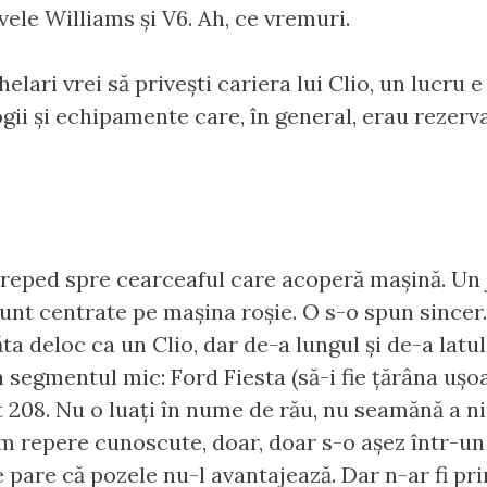
ivele Williams și V6. Ah, ce vremuri.
helari vrei să privești cariera lui Clio, un lucru 
logii și echipamente care, în general, erau rezer
se reped spre cearceaful care acoperă mașină. Un
unt centrate pe mașina roșie. O s-o spun sincer
a deloc ca un Clio, dar de-a lungul și de-a latul
 segmentul mic: Ford Fiesta (să-i fie țărâna ușoa
t 208. Nu o luați în nume de rău, nu seamănă a ni
m repere cunoscute, doar, doar s-o așez într-un
i se pare că pozele nu-l avantajează. Dar n-ar fi 