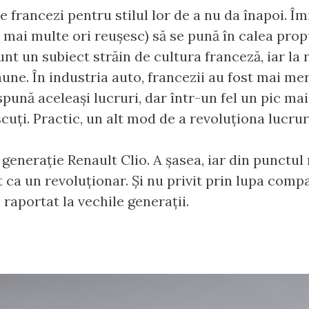
francezi pentru stilul lor de a nu da înapoi. Î
e mai multe ori reușesc) să se pună în calea prop
t un subiect străin de cultura franceză, iar la 
ne. În industria auto, francezii au fost mai mer
pună aceleași lucruri, dar într-un fel un pic mai 
cuți. Practic, un alt mod de a revoluționa lucruri
 generație Renault Clio. A șasea, iar din punctu
t ca un revoluționar. Și nu privit prin lupa compar
 raportat la vechile generații.