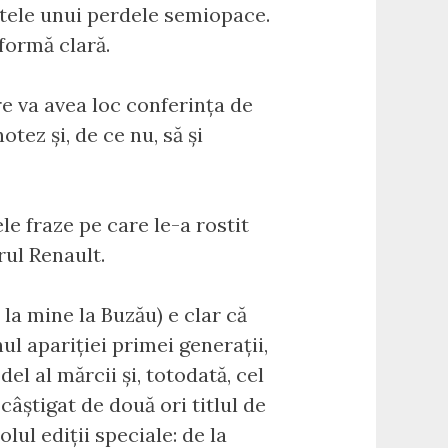
patele unui perdele semiopace.
 formă clară.
e va avea loc conferința de
tez și, de ce nu, să și
le fraze pe care le-a rostit
rul Renault.
la mine la Buzău) e clar că
ul apariției primei generații,
l al mărcii și, totodată, cel
câștigat de două ori titlul de
olul ediții speciale: de la