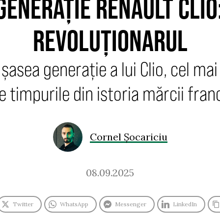
GENERAȚIE RENAULT CLIO:
REVOLUȚIONARUL
 șasea generație a lui Clio, cel ma
e timpurile din istoria mărcii fran
Cornel Șocariciu
08.09.2025
Twitter
WhatsApp
Messenger
LinkedIn