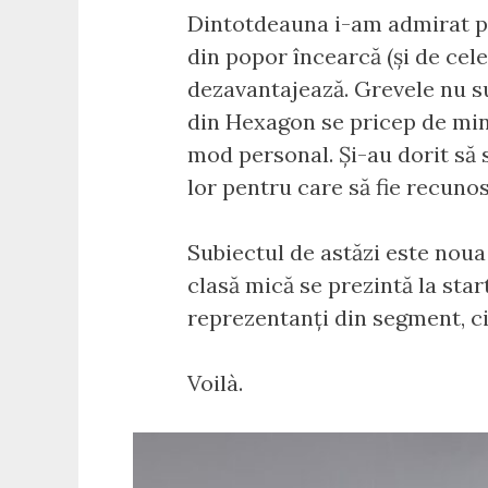
Dintotdeauna i-am admirat pe 
din popor încearcă (și de cel
dezavantajează. Grevele nu sun
din Hexagon se pricep de minu
mod personal. Și-au dorit să s
lor pentru care să fie recunos
Subiectul de astăzi este noua
clasă mică se prezintă la star
reprezentanți din segment, ci
Voilà.