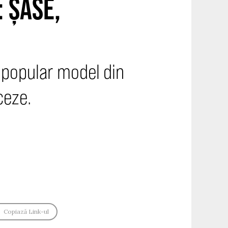
 ȘASE,
i popular model din
ceze.
Copiază Link-ul