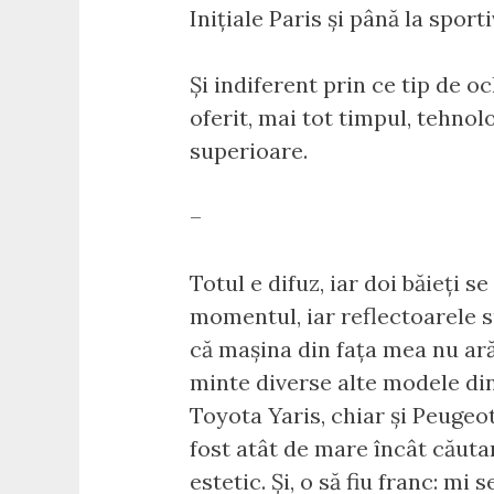
Inițiale Paris și până la sport
Și indiferent prin ce tip de oc
oferit, mai tot timpul, tehno
superioare.
–
Totul e difuz, iar doi băieți 
momentul, iar reflectoarele s
că mașina din fața mea nu arăt
minte diverse alte modele din
Toyota Yaris, chiar și Peugeo
fost atât de mare încât căuta
estetic. Și, o să fiu franc: m