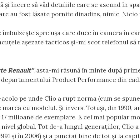
să și încerc să văd detaliile care se ascund în s
are au fost lăsate pornite dinadins, nimic. Nicio
 îmbulzește spre ușa care duce în camera în car
cuțele așezate tacticos și-mi scot telefonul să no
ste Renault”
, asta-mi răsună în minte după prime
e departamentului Product Performance din cad
-acolo pe unde Clio a rupt norma (cum se spune 
arca cu modelul. Și invers. Totuși, din 1990, an
 17 milioane de exemplare. E cel mai popular mode
ivel global. Tot de-a lungul generațiilor, Clio a 
91 și în 2006) și a punctat bine de tot și la capit