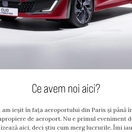
Ce avem noi aici?
am ieșit în fața aeroportului din Paris și până î
 apropiere de aeroport. Nu e primul eveniment d
izează aici, deci știu cum merg lucrurile. Îmi i