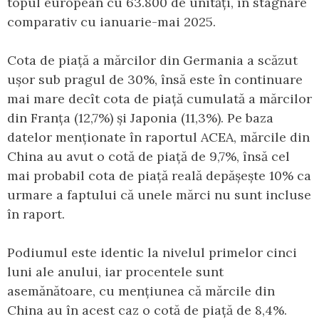
topul european cu 63.800 de unități, în stagnare
comparativ cu ianuarie-mai 2025.
Cota de piață a mărcilor din Germania a scăzut
ușor sub pragul de 30%, însă este în continuare
mai mare decît cota de piață cumulată a mărcilor
din Franța (12,7%) și Japonia (11,3%). Pe baza
datelor menționate în raportul ACEA, mărcile din
China au avut o cotă de piață de 9,7%, însă cel
mai probabil cota de piață reală depășește 10% ca
urmare a faptului că unele mărci nu sunt incluse
în raport.
Podiumul este identic la nivelul primelor cinci
luni ale anului, iar procentele sunt
asemănătoare, cu mențiunea că mărcile din
China au în acest caz o cotă de piață de 8,4%.