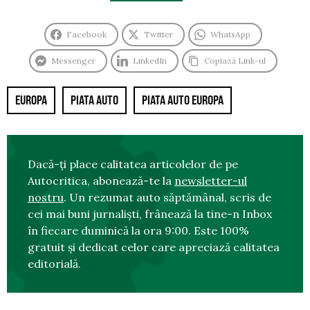
Facebook
Twitter
WhatsApp
Messenger
LinkedIn
Copiază Link-ul
EUROPA
PIATA AUTO
PIATA AUTO EUROPA
Dacă-ți place calitatea articolelor de pe
Autocritica, abonează-te la
newsletter-ul
nostru
. Un rezumat auto săptămânal, scris de
cei mai buni jurnaliști, frânează la tine-n Inbox
în fiecare duminică la ora 9:00. Este 100%
gratuit și dedicat celor care apreciază calitatea
editorială.