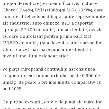
preponderent creșteri semnificative, inclusiv
Chery (+244%), BYD (+136%) și MG (+13,9%), care
sunt de altfel cele mai importante reprezentante
ale industriei auto chineze. BYD a raportat
aproape 32.400 de unități înmatriculate, ocazie
cu care a surclasat pentru prima oară MG
(30.500 de unități) și a devenit astfel marca din
China cu cel mai mare număr de clienți la
nivelul unei luni calendaristice.
Pe piața europeană continuă și ascensiunea
Leapmotor, care a înmatriculat peste 9.900 de
unități, de peste 5 ori mai multe comparativ cu
mai 2025.
Cu puține excepții, cotele de piață ale mărcilor
sunt asemănătoare și la nivelul primelor cinci