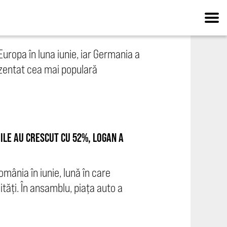
U DEVENIT CEA MAI POPULARĂ
Europa în luna iunie, iar Germania a
ezentat cea mai populară
RILE AU CRESCUT CU 52%, LOGAN A
mânia în iunie, lună în care
ități. În ansamblu, piața auto a