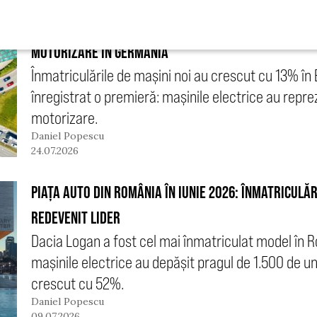
PIAȚA AUTO DIN EUROPA ÎN IUNIE 2026: ELECTRICELE A
MOTORIZARE ÎN GERMANIA
Înmatriculările de mașini noi au crescut cu 13% în 
înregistrat o premieră: mașinile electrice au repr
motorizare.
Daniel Popescu
24.07.2026
PIAȚA AUTO DIN ROMÂNIA ÎN IUNIE 2026: ÎNMATRICULĂ
REDEVENIT LIDER
Dacia Logan a fost cel mai înmatriculat model în Ro
mașinile electrice au depășit pragul de 1.500 de un
crescut cu 52%.
Daniel Popescu
09.07.2026