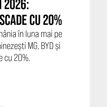
I 2026:
 SCADE CU 20%
mânia în luna mai pe
hinezești MG, BYD și
re cu 20%.