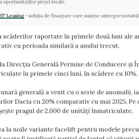
și oportunităților pieței locale.
BT Leasing
- soluția de finanțare care susține antreprenoriatu
 scăderilor raportate în primele două luni ale a
tiv cu perioada similară a anului trecut.
e la Direcția Generală Permise de Conducere și 
iculate în primele cinci luni, în scădere cu 10%.
a lunară generală a venit cu o serie de anomalii, 
rilor Dacia cu 20% comparativ cu mai 2025. Pe d
ește pragul de 2.000 de unități înmatriculate.
ea la noile variante facelift pentru modele prec
poate fi justificată parțial de faptul că viitorii 