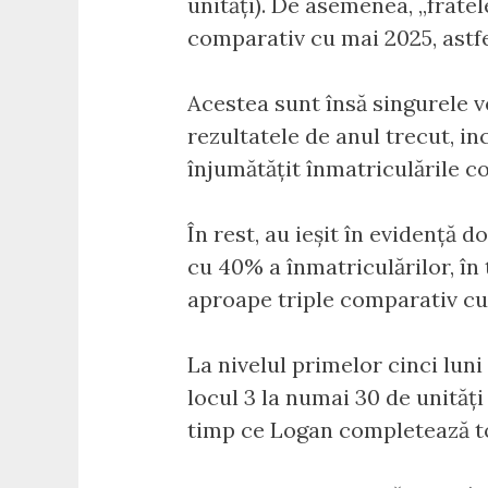
unități). De asemenea, „frate
comparativ cu mai 2025, astfe
Acestea sunt însă singurele v
rezultatele de anul trecut, in
înjumătățit înmatriculările 
În rest, au ieșit în evidență 
cu 40% a înmatriculărilor, în 
aproape triple comparativ cu 
La nivelul primelor cinci luni
locul 3 la numai 30 de unități
timp ce Logan completează t