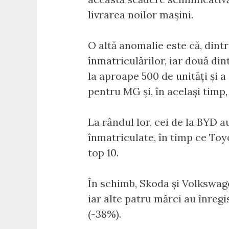
livrarea noilor mașini.
O altă anomalie este că, dintr
înmatriculărilor, iar două di
la aproape 500 de unități și 
pentru MG și, în același timp
La rândul lor, cei de la BYD a
înmatriculate, în timp ce Toy
top 10.
În schimb, Skoda și Volkswage
iar alte patru mărci au înreg
(-38%).