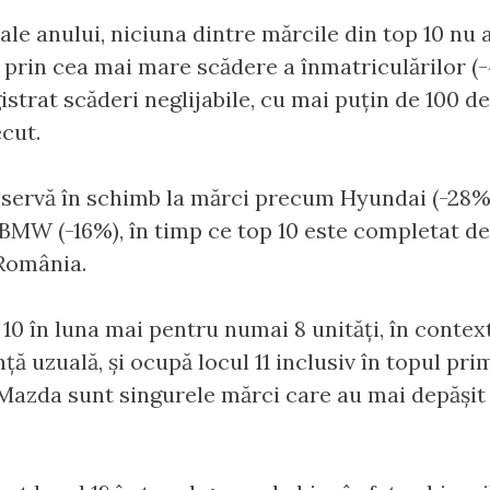
 ale anului, niciuna dintre mărcile din top 10 nu 
i prin cea mai mare scădere a înmatriculărilor (-
strat scăderi neglijabile, cu mai puțin de 100 d
ecut.
servă în schimb la mărci precum Hyundai (-28%
 BMW (-16%), în timp ce top 10 este completat de
 România.
 10 în luna mai pentru numai 8 unități, în contex
ă uzuală, și ocupă locul 11 inclusiv în topul prim
 Mazda sunt singurele mărci care au mai depășit