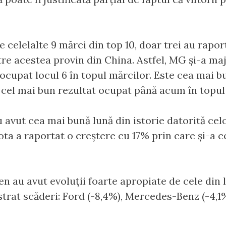
e celelalte 9 mărci din top 10, doar trei au rapor
ntre acestea provin din China. Astfel, MG și-a m
a ocupat locul 6 în topul mărcilor. Este cea mai
, cel mai bun rezultat ocupat până acum în topul
u avut cea mai bună lună din istorie datorită ce
ota a raportat o creștere cu 17% prin care și-a c
n au avut evoluții foarte apropiate de cele din l
istrat scăderi: Ford (-8,4%), Mercedes-Benz (-4,1