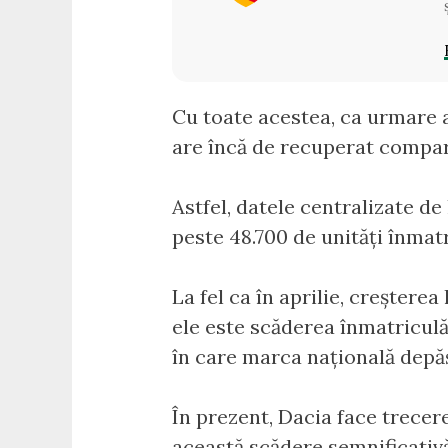
Cu toate acestea, ca urmare a
are încă de recuperat compara
Astfel, datele centralizate d
peste 48.700 de unități înmatr
La fel ca în aprilie, creștere
ele este scăderea înmatriculă
în care marca națională depăș
În prezent, Dacia face trecer
această scădere semnificativă 