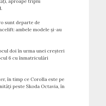
ăți, aproape triplu
l.
ro sunt departe de
facelift: ambele modele și-au
ocul doi în urma unei creșteri
ocul 6 cu înmatriculări
ter, în timp ce Corolla este pe
unități peste Skoda Octavia, în