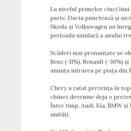
La nivelul primelor cinci luni
parte, Dacia punctează și aic
Skoda și Volkswagen au înregi
perioada similară a anului tr
Scăderi mai pronunțate se ob
Benz (-11%), Renault (-36%) și
anunța intrarea pe piața din
Chery a ratat prezența în top
chinez devenise deja o prezenț
Între timp, Audi, Kia, BMW și
unități.