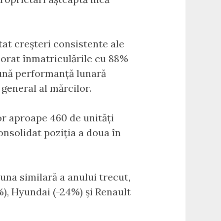
tat creșteri consistente ale
ajorat înmatriculările cu 88%
 bună performanță lunară
 general al mărcilor.
lor aproape 460 de unități
onsolidat poziția a doua în
una similară a anului trecut,
%), Hyundai (-24%) și Renault