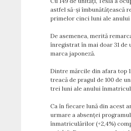
Cu 149 de unități, Tesla a ocup
astfel să-și îmbunătățească re
primelor cinci luni ale anului
De asemenea, merită remarcat
înregistrat în mai doar 31 de 
marca japoneză.
Dintre mărcile din afara top 
treacă de pragul de 100 de uni
trei luni ale anului înmatricu
Ca în fiecare lună din acest a
urmare a absenței programului
înmatriculărilor (+2,4%) comp