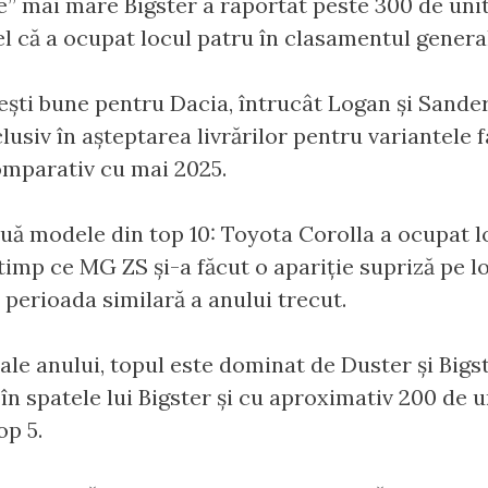
le” mai mare Bigster a raportat peste 300 de unit
l că a ocupat locul patru în clasamentul genera
ești bune pentru Dacia, întrucât Logan și Sande
clusiv în așteptarea livrărilor pentru variantele 
comparativ cu mai 2025.
două modele din top 10: Toyota Corolla a ocupat l
timp ce MG ZS și-a făcut o apariție supriză pe l
perioada similară a anului trecut.
 ale anului, topul este dominat de Duster și Bigs
 în spatele lui Bigster și cu aproximativ 200 de 
op 5.