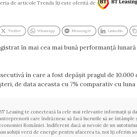
eria de articole Trends îți este oferită de
Twitter
WhatsApp
Messenger
LinkedIn
gistrat în mai cea mai bună performanță lunară d
nsecutivă în care a fost depășit pragul de 10.000 d
șteri, de data aceasta cu 7% comparativ cu luna 
BT Leasing te conectează la cele mai relevante informații și da
antreprenorii care îndrăznesc să facă lucrurile să se întâmple ș
economiei României. Indiferent dacă ai nevoie de un autotur
sau soluții verzi de energie pentru afacerea ta, noi îți oferim s