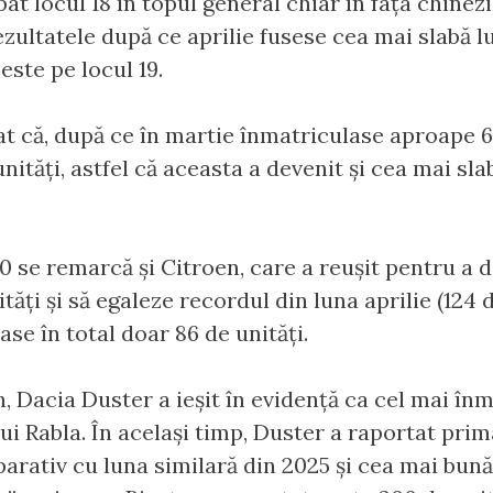
at locul 18 în topul general chiar în fața chinezi
zultatele după ce aprilie fusese cea mai slabă lun
 este pe locul 19.
 că, după ce în martie înmatriculase aproape 60
unități, astfel că aceasta a devenit și cea mai sl
10 se remarcă și Citroen, care a reușit pentru a 
tăți și să egaleze recordul din luna aprilie (124 
lase în total doar 86 de unități.
n, Dacia Duster a ieșit în evidență ca cel mai în
 Rabla. În același timp, Duster a raportat prim
arativ cu luna similară din 2025 și cea mai bună