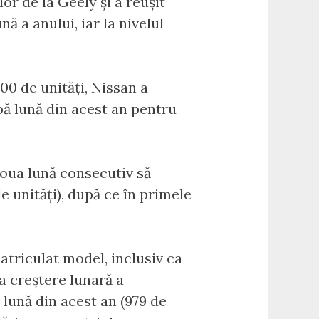
lor de la Geely și a reușit
ă a anului, iar la nivelul
0 de unități, Nissan a
abă lună din acest an pentru
doua lună consecutiv să
de unități), după ce în primele
matriculat model, inclusiv ca
a creștere lunară a
 lună din acest an (979 de