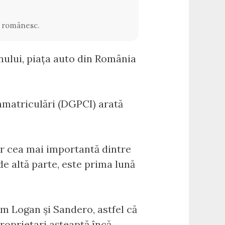
l românesc.
nului, piața auto din România
Înmatriculări (DGPCI) arată
iar cea mai importantă dintre
e altă parte, este prima lună
um Logan și Sandero, astfel că
proprietari așteaptă încă