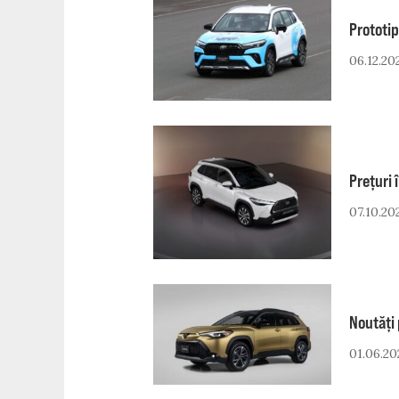
Prototip
06.12.20
Prețuri 
07.10.20
Noutăți 
01.06.20