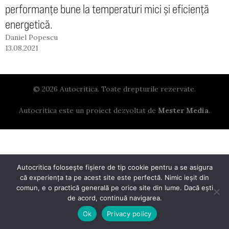
performanțe bune la temperaturi mici și eficiență
energetică.
Daniel Popescu
13.08.2021
© 2026 Autocritica. Toate drepturile rezervate.
Autocritica este un proiect dezvoltat de
Mester Media
.
Autocritica folosește fișiere de tip cookie pentru a se asigura
că experiența ta pe acest site este perfectă. Nimic ieșit din
comun, e o practică generală pe orice site din lume. Dacă ești
de acord, continuă navigarea.
Ok
Privacy policy