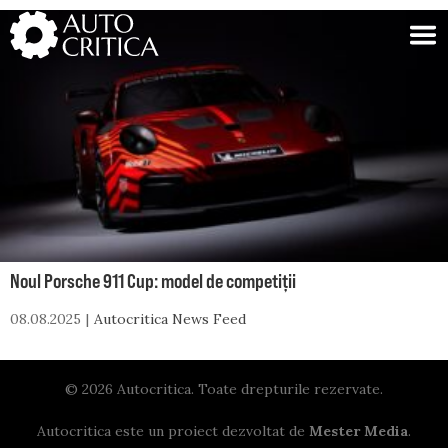
Skip
to
content
Noul Porsche 911 Cup: model de competiții
08.08.2025
Autocritica News Feed
© 2026 Autocritica. Toate drepturile rezervate.
Autocritica este un proiect dezvoltat de
Mester Media
.