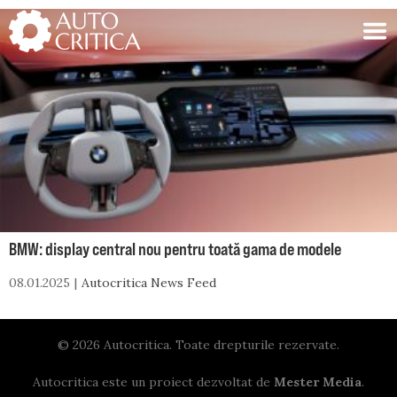
Skip
to
content
BMW: display central nou pentru toată gama de modele
08.01.2025
Autocritica News Feed
© 2026 Autocritica. Toate drepturile rezervate.
Autocritica este un proiect dezvoltat de
Mester Media
.