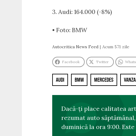
3. Audi: 164.000 (-8%)
• Foto: BMW
Autocritica News Feed
Acum 571 zile
Facebook
Twitter
What
AUDI
BMW
MERCEDES
VANZA
Dacă-ți place calitatea ar
rezumat auto săptămânal, s
duminică la ora 9:00. Este 