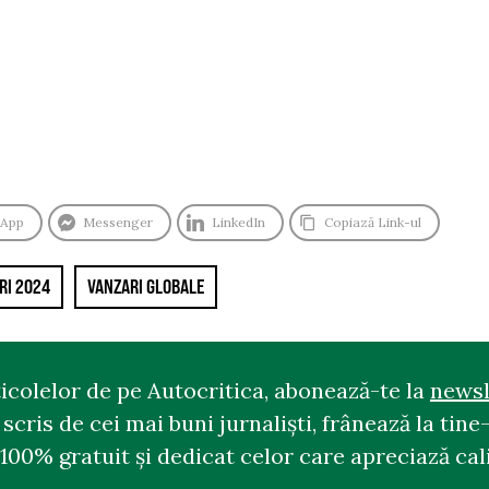
sApp
Messenger
LinkedIn
Copiază Link-ul
RI 2024
VANZARI GLOBALE
ticolelor de pe Autocritica, abonează-te la
newsl
cris de cei mai buni jurnaliști, frânează la tine-
100% gratuit și dedicat celor care apreciază cali