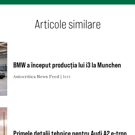
Articole similare
BMW a început producția lui i3 la Munchen
Autocritica News Feed
Ieri
Primele detalii tehnice pentru Audi A2 e-tron