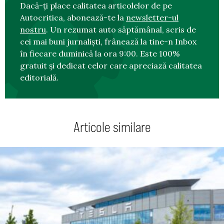
Dacă-ți place calitatea articolelor de pe
Autocritica, abonează-te la
newsletter-ul
nostru
. Un rezumat auto săptămânal, scris de
cei mai buni jurnaliști, frânează la tine-n Inbox
în fiecare duminică la ora 9:00. Este 100%
gratuit și dedicat celor care apreciază calitatea
editorială.
Articole similare