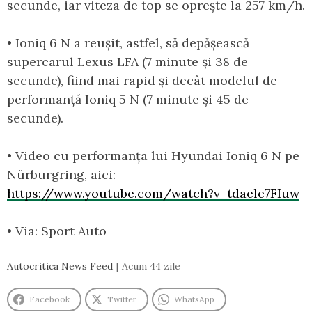
secunde, iar viteza de top se oprește la 257 km/h.
• Ioniq 6 N a reușit, astfel, să depășească
supercarul Lexus LFA (7 minute și 38 de
secunde), fiind mai rapid și decât modelul de
performanță Ioniq 5 N (7 minute și 45 de
secunde).
• Video cu performanța lui Hyundai Ioniq 6 N pe
Nürburgring, aici:
https://www.youtube.com/watch?v=tdaele7FIuw
• Via: Sport Auto
Autocritica News Feed
Acum 44 zile
Facebook
Twitter
WhatsApp