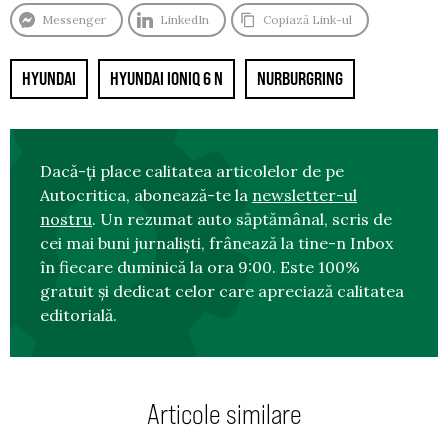
Messenger
LinkedIn
Copiază Link-ul
HYUNDAI
HYUNDAI IONIQ 6 N
NURBURGRING
Dacă-ți place calitatea articolelor de pe
Autocritica, abonează-te la
newsletter-ul
nostru
. Un rezumat auto săptămânal, scris de
cei mai buni jurnaliști, frânează la tine-n Inbox
în fiecare duminică la ora 9:00. Este 100%
gratuit și dedicat celor care apreciază calitatea
editorială.
Articole similare