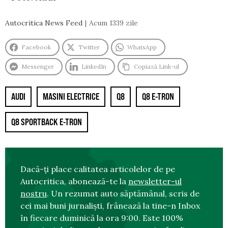
Autocritica News Feed
Acum 1339 zile
Facebook
Twitter
WhatsApp
Messenger
LinkedIn
Copiază Link-ul
AUDI
MASINI ELECTRICE
Q8
Q8 E-TRON
Q8 SPORTBACK E-TRON
Dacă-ți place calitatea articolelor de pe
Autocritica, abonează-te la
newsletter-ul
nostru
. Un rezumat auto săptămânal, scris de
cei mai buni jurnaliști, frânează la tine-n Inbox
în fiecare duminică la ora 9:00. Este 100%