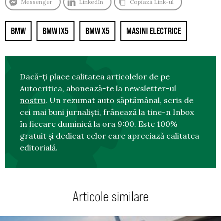
Messenger
LinkedIn
Copiază Link-ul
BMW
BMW IX5
BMW X5
MASINI ELECTRICE
Dacă-ți place calitatea articolelor de pe
Autocritica, abonează-te la
newsletter-ul
nostru
. Un rezumat auto săptămânal, scris de
cei mai buni jurnaliști, frânează la tine-n Inbox
în fiecare duminică la ora 9:00. Este 100%
gratuit și dedicat celor care apreciază calitatea
editorială.
Articole similare