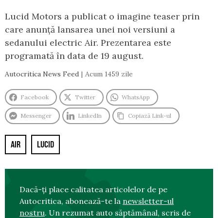
Lucid Motors a publicat o imagine teaser prin
care anunță lansarea unei noi versiuni a
sedanului electric Air. Prezentarea este
programată în data de 19 august.
Autocritica News Feed
Acum 1459 zile
Facebook
Twitter
WhatsApp
Messenger
LinkedIn
Copiază Link-ul
AIR
LUCID
Dacă-ți place calitatea articolelor de pe
Autocritica, abonează-te la
newsletter-ul
nostru
. Un rezumat auto săptămânal, scris de