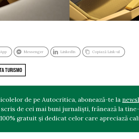
sApp
Messenger
LinkedIn
Copiază Link-ul
ETA TURISMO
ticolelor de pe Autocritica, abonează-te la
newsl
cris de cei mai buni jurnaliști, frânează la tine-
100% gratuit și dedicat celor care apreciază cali