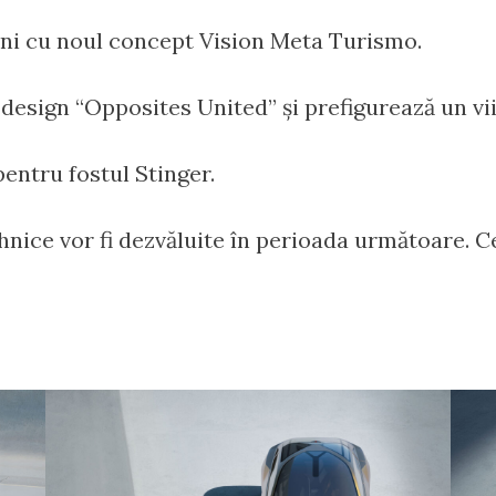
gini cu noul concept Vision Meta Turismo.
e design “Opposites United” și prefigurează un vi
pentru fostul Stinger.
ehnice vor fi dezvăluite în perioada următoare. C