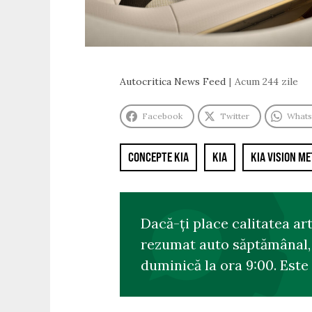
Autocritica News Feed
Acum 244 zile
Facebook
Twitter
What
CONCEPTE KIA
KIA
KIA VISION M
Dacă-ți place calitatea ar
rezumat auto săptămânal, s
duminică la ora 9:00. Este 