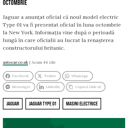
OCTOMBRIE
Jaguar a anunțat oficial că noul model electric
Type 01 va fi prezentat oficial în luna octombrie
la New York. Informația vine după o perioadă
lungă în care oficialii au lucrat la renașterea
constructorului britanic.
autocar.co.uk
Acum 44 zile
Facebook
Twitter
WhatsApp
Messenger
LinkedIn
Copiază Link-ul
JAGUAR
JAGUAR TYPE 01
MASINI ELECTRICE