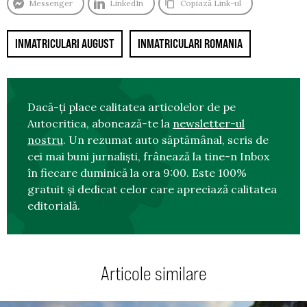
Messenger
LinkedIn
Copiază Link-ul
INMATRICULARI AUGUST
INMATRICULARI ROMANIA
Dacă-ți place calitatea articolelor de pe
Autocritica, abonează-te la
newsletter-ul
nostru
. Un rezumat auto săptămânal, scris de
cei mai buni jurnaliști, frânează la tine-n Inbox
în fiecare duminică la ora 9:00. Este 100%
gratuit și dedicat celor care apreciază calitatea
editorială.
Articole similare