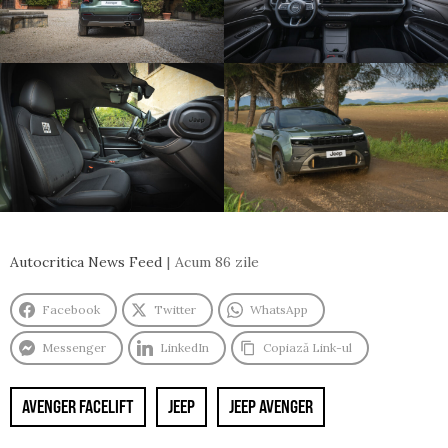
Autocritica News Feed
Acum 86 zile
Facebook
Twitter
WhatsApp
Messenger
LinkedIn
Copiază Link-ul
AVENGER FACELIFT
JEEP
JEEP AVENGER