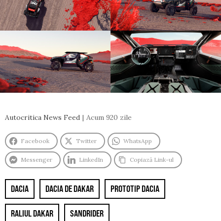
Autocritica News Feed
Acum 920 zile
Facebook
Twitter
WhatsApp
Messenger
LinkedIn
Copiază Link-ul
DACIA
DACIA DE DAKAR
PROTOTIP DACIA
RALIUL DAKAR
SANDRIDER