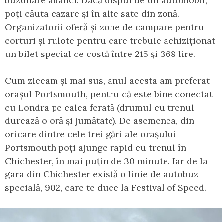
buzunare adânci. Dacă dispui de un automobil,
poți căuta cazare și în alte sate din zonă.
Organizatorii oferă și zone de campare pentru
corturi și rulote pentru care trebuie achiziționat
un bilet special ce costă între 215 și 368 lire.
Cum ziceam și mai sus, anul acesta am preferat
orașul Portsmouth, pentru că este bine conectat
cu Londra pe calea ferată (drumul cu trenul
durează o oră și jumătate). De asemenea, din
oricare dintre cele trei gări ale orașului
Portsmouth poți ajunge rapid cu trenul în
Chichester, în mai puțin de 30 minute. Iar de la
gara din Chichester există o linie de autobuz
specială, 902, care te duce la Festival of Speed.