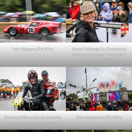
John Nguyen/PA Wire.
Renée Zellweger la Goodwood
Festival of Speed. Foto: Matt
Alexander/PA Wire.
Sammy Miller și Randy Mamola.
Matt Alexander/PA Wire.
Foto: Matt Alexander/PA Wire.