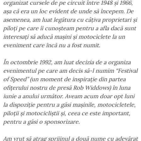
organizat cursele de pe circuit între 1948 și 1966,
așa că era un loc evident de unde să începem. De
asemenea, am luat legătura cu câțiva proprietari și
piloți pe care îi cunoșteam pentru a afla dacă sunt
interesați să aducă mașini și motociclete la un
eveniment care încă nu a fost numit.
În octombrie 1992, am luat decizia de a organiza
evenimentul pe care am decis să-l numim “Festival
of Speed” (un moment de inspirație din partea
ofițerului nostru de presă Rob Widdows) în luna
iunie a anului următor. Aveam acum doar opt luni
la dispoziție pentru a găsi mașinile, motocicletele,
piloții și motocicliștii și, ceea ce este important,
pentru a găsi o sponsorizare.
Am vrut să atrag sprijinul a două nume cu adevărat