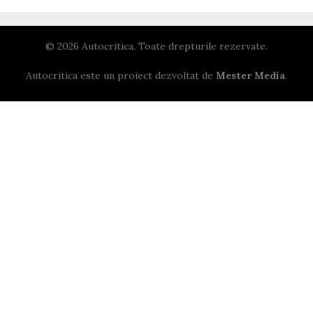
© 2026 Autocritica. Toate drepturile rezervate.
Autocritica este un proiect dezvoltat de
Mester Media
.