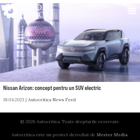
Skip
to
content
Nissan Arizon: concept pentru un SUV electric
18.04.2023
Autocritica News Feed
© 2026 Autocritica. Toate drepturile rezervate.
Autocritica este un proiect dezvoltat de
Mester Media
.