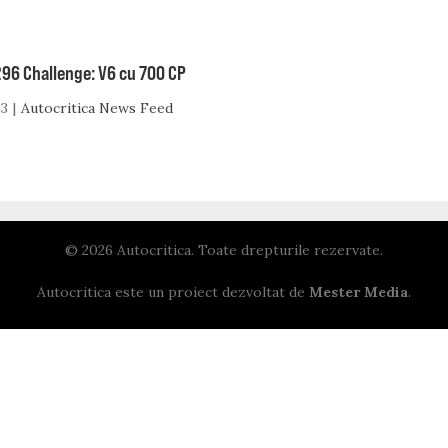
296 Challenge: V6 cu 700 CP
23
Autocritica News Feed
© 2026 Autocritica. Toate drepturile rezervate.
Autocritica este un proiect dezvoltat de
Mester Media
.