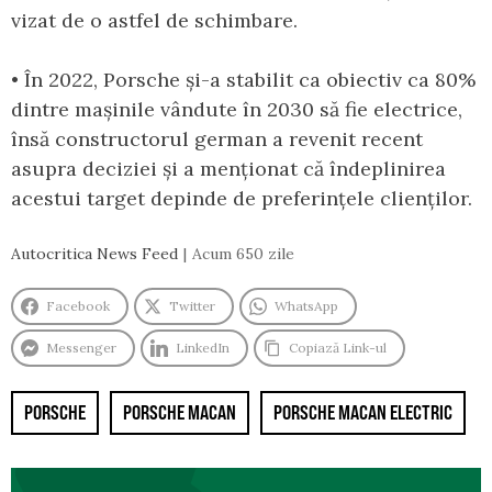
vizat de o astfel de schimbare.
• În 2022, Porsche și-a stabilit ca obiectiv ca 80%
dintre mașinile vândute în 2030 să fie electrice,
însă constructorul german a revenit recent
asupra deciziei și a menționat că îndeplinirea
acestui target depinde de preferințele clienților.
Autocritica News Feed
Acum 650 zile
Facebook
Twitter
WhatsApp
Messenger
LinkedIn
Copiază Link-ul
PORSCHE
PORSCHE MACAN
PORSCHE MACAN ELECTRIC