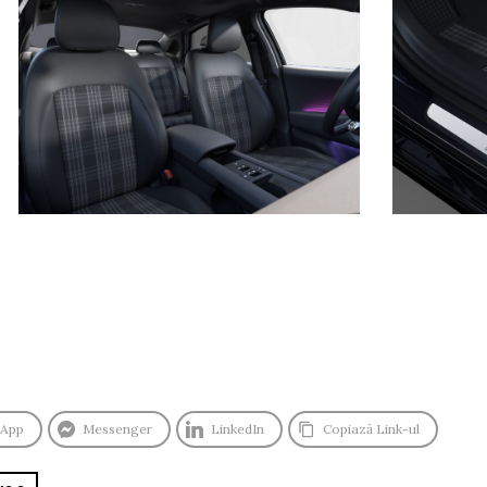
sApp
Messenger
LinkedIn
Copiază Link-ul