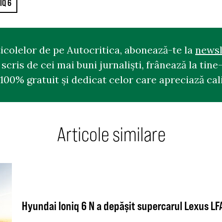
IQ 6
ticolelor de pe Autocritica, abonează-te la
newsl
cris de cei mai buni jurnaliști, frânează la tine-
100% gratuit și dedicat celor care apreciază cali
Articole similare
Hyundai Ioniq 6 N a depășit supercarul Lexus LF