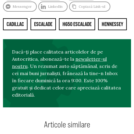
Messenger
LinkedIn
Copiază Link-ul
CADILLAC
ESCALADE
H650 ESCALADE
HENNESSEY
Dacă-ți place calitatea articolelor de pe
Autocritica, abonează-te la
newsletter-ul
nostru
. Un rezumat auto săptămânal, scris de
cei mai buni jurnaliști, frânează la tine-n Inbox
în fiecare duminică la ora 9:00. Este 100%
gratuit și dedicat celor care apreciază calitatea
editorială.
Articole similare