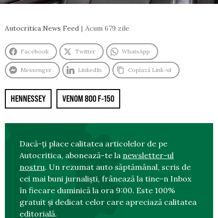
Autocritica News Feed
Acum 679 zile
Facebook
Twitter
WhatsApp
Messenger
LinkedIn
Copiază Link-ul
HENNESSEY
VENOM 800 F-150
Dacă-ți place calitatea articolelor de pe
Autocritica, abonează-te la
newsletter-ul
nostru
. Un rezumat auto săptămânal, scris de
cei mai buni jurnaliști, frânează la tine-n Inbox
în fiecare duminică la ora 9:00. Este 100%
gratuit și dedicat celor care apreciază calitatea
editorială.