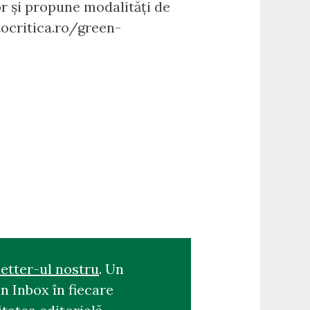
or și propune modalități de
tocritica.ro/green-
etter-ul nostru
. Un
n Inbox în fiecare