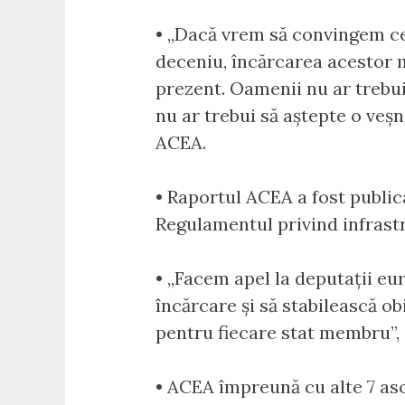
• „Dacă vrem să convingem cet
deceniu, încărcarea acestor m
prezent. Oamenii nu ar trebui 
nu ar trebui să aștepte o veșn
ACEA.
• Raportul ACEA a fost public
Regulamentul privind infrastr
• „Facem apel la deputații eu
încărcare și să stabilească o
pentru fiecare stat membru”, 
• ACEA împreună cu alte 7 as