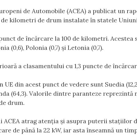
Europeni de Automobile (ACEA) a publicat un rap
 de kilometri de drum instalate în statele Uniun
punct de încărcare la 100 de kilometri. Acestea s
nia (0,6), Polonia (0,7) și Letonia (0,7).
rioară a clasamentului cu 1,3 puncte de încărcar
in UE din acest punct de vedere sunt Suedia (12,2
landa (64,3). Valorile dintre paranteze reprezint
 de drum.
 ACEA atrag atenția și asupra puterii stațiilor d
care de până la 22 kW, iar asta înseamnă un tim