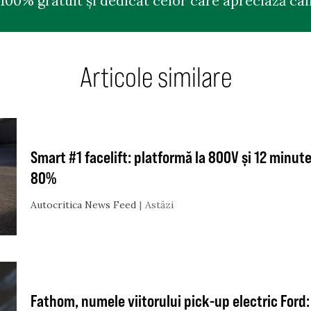
100% gratuit și dedicat celor care apreciază cali
Articole similare
Smart #1 facelift: platformă la 800V și 12 minute
80%
Autocritica News Feed
Astăzi
Fathom, numele viitorului pick-up electric Ford