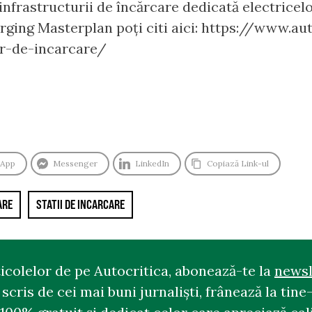
 infrastructurii de încărcare dedicată electricel
ging Masterplan poți citi aici: https://www.au
or-de-incarcare/
sApp
Messenger
LinkedIn
Copiază Link-ul
ARE
STATII DE INCARCARE
ticolelor de pe Autocritica, abonează-te la
newsl
cris de cei mai buni jurnaliști, frânează la tine-