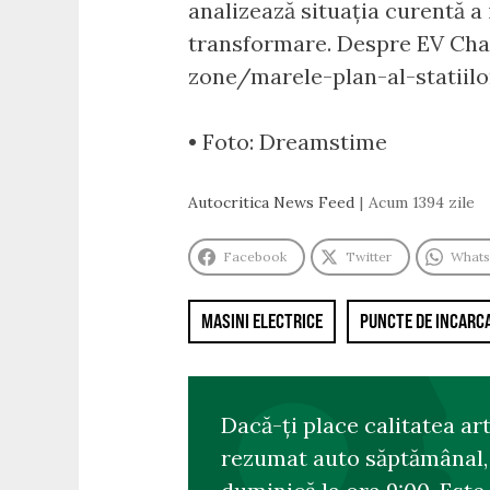
analizează situația curentă a
transformare. Despre EV Char
zone/marele-plan-al-statiil
• Foto: Dreamstime
Autocritica News Feed
Acum 1394 zile
Facebook
Twitter
What
MASINI ELECTRICE
PUNCTE DE INCARC
Dacă-ți place calitatea ar
rezumat auto săptămânal, s