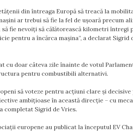
ățenii din întreaga Europă să treacă la mobilit
așini ar trebui să fie la fel de ușoară precum a
să fie nevoiți să călătorească kilometri întregi pe
icie pentru a încărca mașina”, a declarat Sigrid 
at cu doar câteva zile înainte de votul Parlame
uctura pentru combustibili alternativi.
ropeni să voteze pentru acțiuni clare și decisive
biective ambițioase în această direcție – cu mec
a completat Sigrid de Vries.
ociații europene au publicat la începutul EV Ch