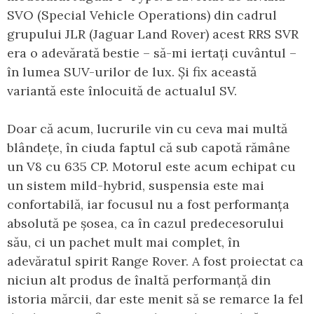
SVO (Special Vehicle Operations) din cadrul
grupului JLR (Jaguar Land Rover) acest RRS SVR
era o adevărată bestie – să-mi iertați cuvântul –
în lumea SUV-urilor de lux. Și fix această
variantă este înlocuită de actualul SV.
Doar că acum, lucrurile vin cu ceva mai multă
blândețe, în ciuda faptul că sub capotă rămâne
un V8 cu 635 CP. Motorul este acum echipat cu
un sistem mild-hybrid, suspensia este mai
confortabilă, iar focusul nu a fost performanța
absolută pe șosea, ca în cazul predecesorului
său, ci un pachet mult mai complet, în
adevăratul spirit Range Rover. A fost proiectat ca
niciun alt produs de înaltă performanță din
istoria mărcii, dar este menit să se remarce la fel