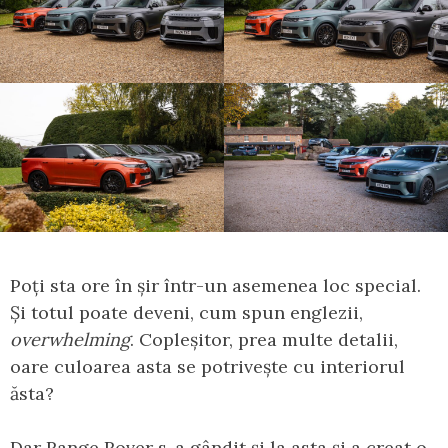
Poți sta ore în șir într-un asemenea loc special.
Și totul poate deveni, cum spun englezii,
overwhelming
. Copleșitor, prea multe detalii,
oare culoarea asta se potrivește cu interiorul
ăsta?
Dar Range Rover s-a gândit și la asta și a creat o