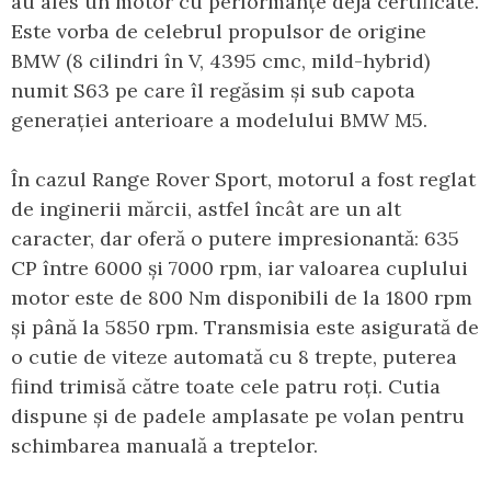
au ales un motor cu performanțe deja certificate.
Este vorba de celebrul propulsor de origine
BMW (8 cilindri în V, 4395 cmc, mild-hybrid)
numit S63 pe care îl regăsim și sub capota
generației anterioare a modelului BMW M5.
În cazul Range Rover Sport, motorul a fost reglat
de inginerii mărcii, astfel încât are un alt
caracter, dar oferă o putere impresionantă: 635
CP între 6000 și 7000 rpm, iar valoarea cuplului
motor este de 800 Nm disponibili de la 1800 rpm
și până la 5850 rpm. Transmisia este asigurată de
o cutie de viteze automată cu 8 trepte, puterea
fiind trimisă către toate cele patru roți. Cutia
dispune și de padele amplasate pe volan pentru
schimbarea manuală a treptelor.