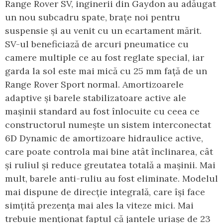
Range Rover SV, inginerii din Gaydon au adăugat
un nou subcadru spate, brațe noi pentru
suspensie și au venit cu un ecartament mărit.
SV-ul beneficiază de arcuri pneumatice cu
camere multiple ce au fost reglate special, iar
garda la sol este mai mică cu 25 mm față de un
Range Rover Sport normal. Amortizoarele
adaptive și barele stabilizatoare active ale
mașinii standard au fost înlocuite cu ceea ce
constructorul numește un sistem interconectat
6D Dynamic de amortizoare hidraulice active,
care poate controla mai bine atât înclinarea, cât
și ruliul și reduce greutatea totală a mașinii. Mai
mult, barele anti-ruliu au fost eliminate. Modelul
mai dispune de direcție integrală, care își face
simțită prezența mai ales la viteze mici. Mai
trebuie menționat faptul că jantele uriașe de 23