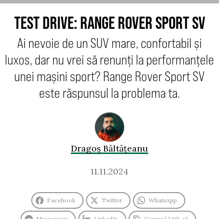
TEST DRIVE: RANGE ROVER SPORT SV
Ai nevoie de un SUV mare, confortabil și
luxos, dar nu vrei să renunți la performanțele
unei mașini sport? Range Rover Sport SV
este răspunsul la problema ta.
Dragoș Băltățeanu
11.11.2024
Facebook
Twitter
WhatsApp
Messenger
LinkedIn
Copiază Link-ul