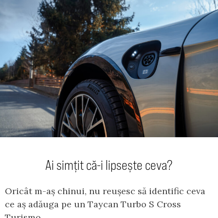
Ai simțit că-i lipsește ceva?
Oricât m-aș chinui, nu reușesc să identific ceva
ce aș adăuga pe un Taycan Turbo S Cross
Turismo.