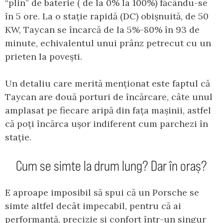
“plin” de baterie ( de la 0% la 100%) făcându-se
în 5 ore. La o stație rapidă (DC) obișnuită, de 50
KW, Taycan se încarcă de la 5%-80% în 93 de
minute, echivalentul unui prânz petrecut cu un
prieten la povești.
Un detaliu care merită menționat este faptul că
Taycan are două porturi de încărcare, câte unul
amplasat pe fiecare aripă din fața mașinii, astfel
că poți încărca ușor indiferent cum parchezi în
stație.
Cum se simte la drum lung? Dar în oraș?
E aproape imposibil să spui că un Porsche se
simte altfel decât impecabil, pentru că ai
performanță, precizie și confort într-un singur