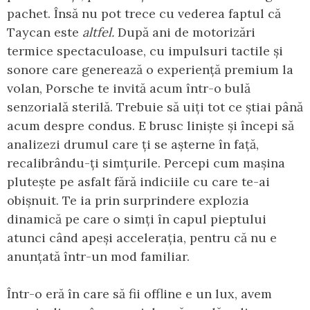
pachet. Însă nu pot trece cu vederea faptul că
Taycan este
altfel.
După ani de motorizări
termice spectaculoase, cu impulsuri tactile și
sonore care generează o experiență premium la
volan, Porsche te invită acum într-o bulă
senzorială sterilă. Trebuie să uiți tot ce știai până
acum despre condus. E brusc liniște și începi să
analizezi drumul care ți se așterne în față,
recalibrându-ți simțurile. Percepi cum mașina
plutește pe asfalt fără indiciile cu care te-ai
obișnuit. Te ia prin surprindere explozia
dinamică pe care o simți în capul pieptului
atunci când apeși accelerația, pentru că nu e
anunțată într-un mod familiar.
Într-o eră în care să fii offline e un lux, avem