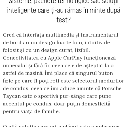
Sisteme, pachete tehnologice sau soluții
inteligente care ți-au rămas în minte după
test?
Cred că interfața multimedia și instrumentarul
de bord au un design foarte bun, intuitiv de
folosit și cu un design curat, lizibil.
Conectivitatea cu Apple CarPlay funcționează
impecabil și fără fir, ceea ce e de așteptat la o
astfel de mașină. Îmi place că singurul buton
fizic pe care îl poți roti este selectorul modurilor
de condus, ceea ce îmi aduce aminte că Porsche
Taycan este o sportivă pur-sânge care pune
accentul pe condus, doar puțin domesticită
pentru viața de familie.
O altă soluție care mi-a plăcut este amplasarea