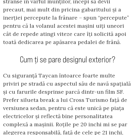
strânse în vârful munților, începi să devii
precaut, mai mult din pricina gabaritului și a
inerției percepute la frânare – spun “percepute”
pentru că la volanul acestei mașini uiți uneori
cât de repede atingi viteze care îți solicită apoi
toată dedicarea pe apăsarea pedalei de frână.
Cum ți se pare designul exterior?
Cu siguranță Taycan întoarce foarte multe
priviri pe stradă cu aspectul său de navă spațială
și cu farurile desprinse parcă dintr-un film SF.
Prefer silueta break a lui Cross Turismo față de
versiunea sedan, pentru că este unică pe piața
electricelor și reflectă bine personalitatea
complexă a mașinii. Roțile pe 20 inchi mi se par
alegerea responsabilă, față de cele pe 21 inchi,