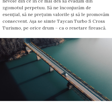
nevoie din ce în ce mai des să evadăm din
zgomotul perpetuu. Să ne înconjurăm de
esențial, să ne prețuim valorile și să le promovăm
consecvent. Așa se simte Taycan Turbo S Cross
Turismo, pe orice drum – ca o resetare firească.