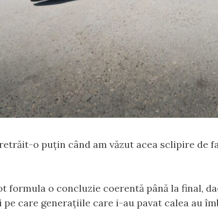
retrăit-o puțin când am văzut acea sclipire de fa
ot formula o concluzie coerentă până la final, d
 pe care generațiile care i-au pavat calea au îmb