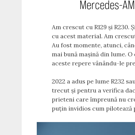
Mercedes-AMG
Am crescut cu R129 și R230. Ș
cu acest material. Am crescut
Au fost momente, atunci, când
mai bună mașină din lume. O 
aceste repere vânându-le pre
2022 a adus pe lume R232 sa
trecut și pentru a verifica da
prieteni care împreună nu cr
puțin invidios cum pilotează p