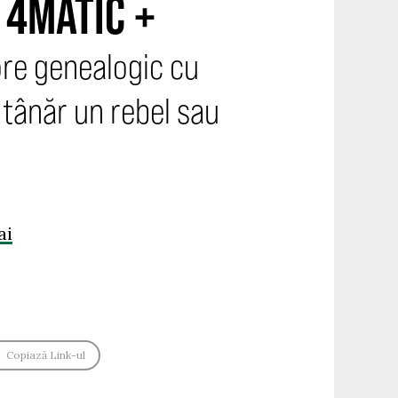
 4MATIC +
re genealogic cu
 tânăr un rebel sau
ai
Copiază Link-ul