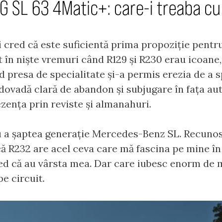
 SL 63 4Matic+: care-i treaba cu
i cred că este suficientă prima propoziție pentru
 în niște vremuri când R129 și R230 erau icoane
 presa de specialitate și-a permis erezia de a s
dovadă clară de abandon și subjugare în fața au
zența prin reviste și almanahuri.
u a șaptea generație Mercedes-Benz SL. Recunos
că R232 are acel ceva care mă fascina pe mine în 
ed că au vârsta mea. Dar care iubesc enorm de m
e circuit.