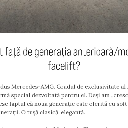
ut față de generația anterioară/mo
facelift?
odus Mercedes-AMG. Gradul de exclusivitate al
ormă special dezvoltată pentru el. Deși am „cresc
sc faptul că noua generație este oferită cu soft-
erații. O tușă clasică, elegantă.