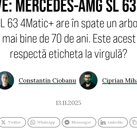
VE: MERCEDES-AMG SL 63
 63 4Matic+ are în spate un arbo
e mai bine de 70 de ani. Este acest
respectă eticheta la virgulă?
Constantin Ciobanu
Ciprian Mih
13.11.2025
Twitter
WhatsApp
Messenger
LinkedIn