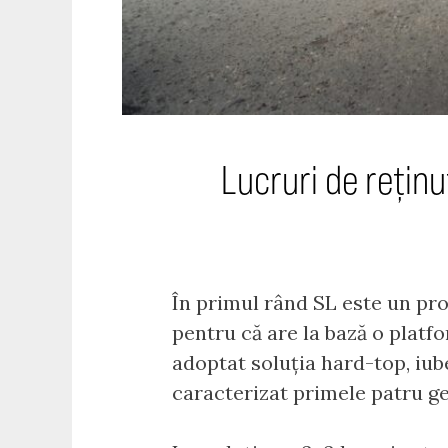
Lucruri de rețin
În primul rând SL este un pr
pentru că are la bază o platf
adoptat soluția hard-top, iube
caracterizat primele patru gen