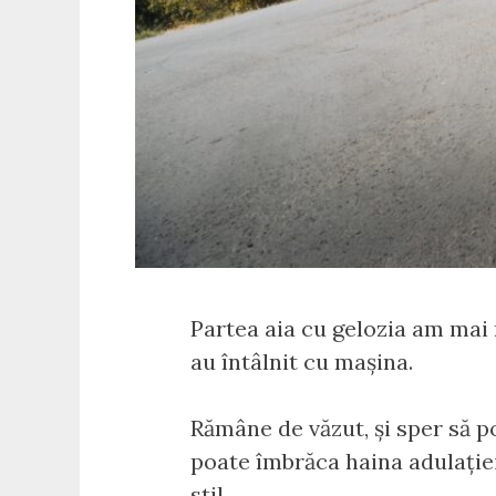
Partea aia cu gelozia am mai 
au întâlnit cu mașina.
Rămâne de văzut, și sper să p
poate îmbrăca haina adulației
stil.