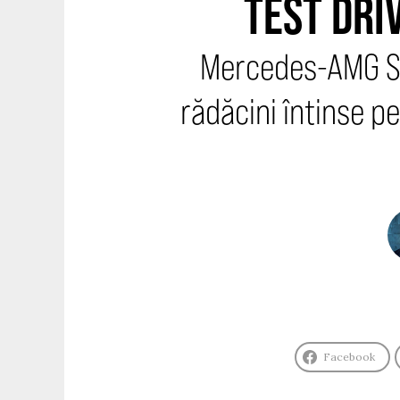
TEST DRI
Mercedes-AMG SL
rădăcini întinse p
Facebook