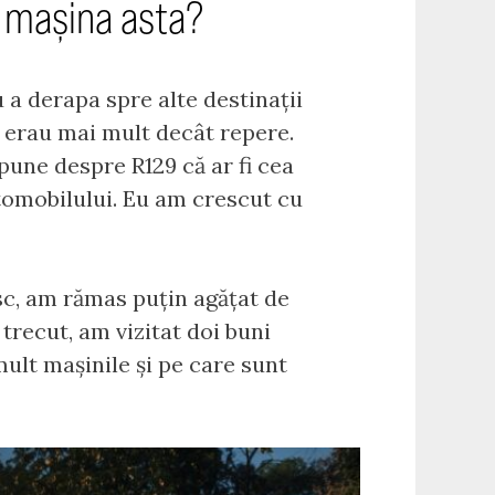
 mașina asta?
 a derapa spre alte destinații
, erau mai mult decât repere.
pune despre R129 că ar fi cea
tomobilului. Eu am crescut cu
c, am rămas puțin agățat de
trecut, am vizitat doi buni
ult mașinile și pe care sunt