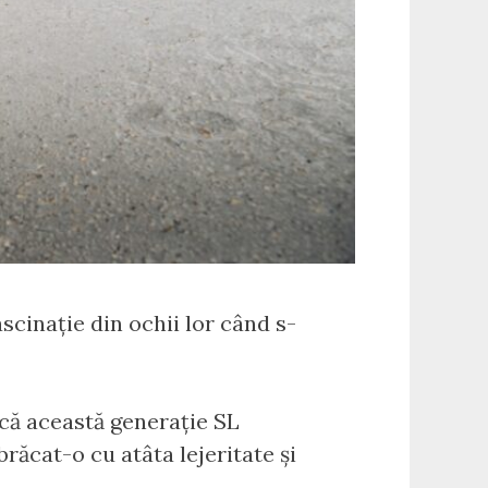
scinație din ochii lor când s-
acă această generație SL
răcat-o cu atâta lejeritate și