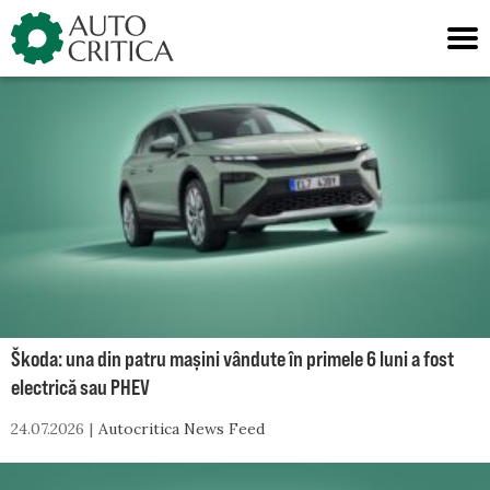
Skip
to
content
Škoda: una din patru mașini vândute în primele 6 luni a fost
electrică sau PHEV
24.07.2026
Autocritica News Feed