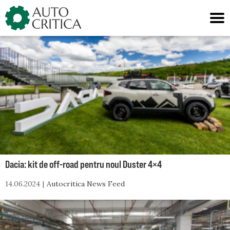
Skip
to
content
Dacia: kit de off-road pentru noul Duster 4×4
14.06.2024
Autocritica News Feed