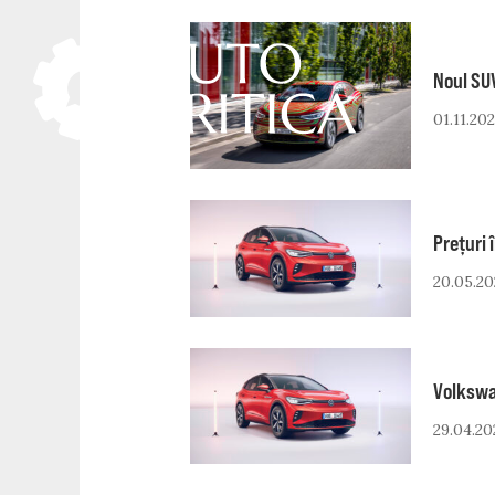
Skip
to
content
Noul SU
01.11.202
Prețuri 
20.05.20
Volkswa
29.04.20