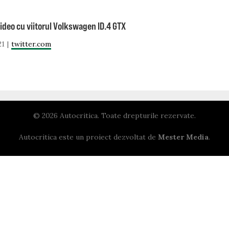
ideo cu viitorul Volkswagen ID.4 GTX
21
twitter.com
© 2026 Autocritica. Toate drepturile rezervate.
Autocritica este un proiect dezvoltat de
Mester Media
.