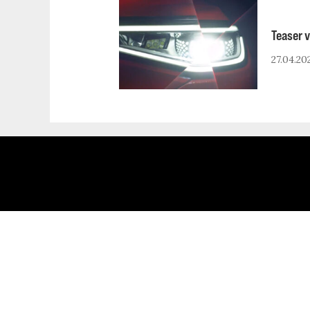
Teaser v
27.04.20