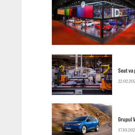
Seat va
22.02.20
Grupul V
17.10.20