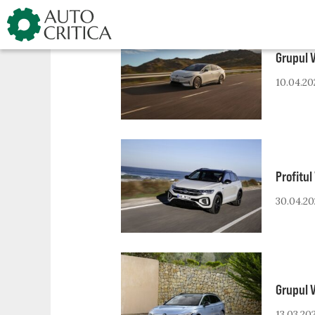
Skip
to
content
Grupul V
10.04.20
Profitul
30.04.20
Grupul 
13.03.20