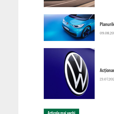
Planuril
09.08.20
Acționar
23.07.20
NAVIGARE
Articole mai vechi