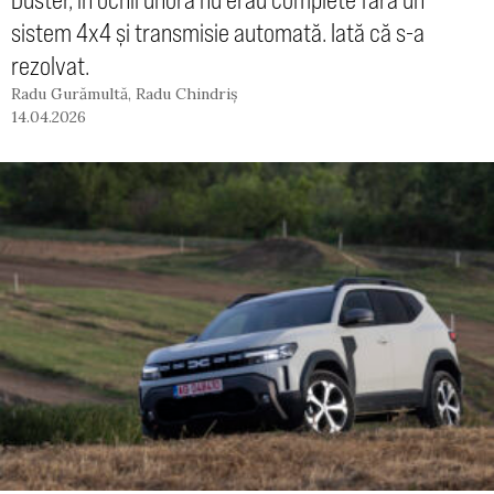
sistem 4x4 și transmisie automată. Iată că s-a
rezolvat.
Radu Gurămultă
,
Radu Chindriș
14.04.2026