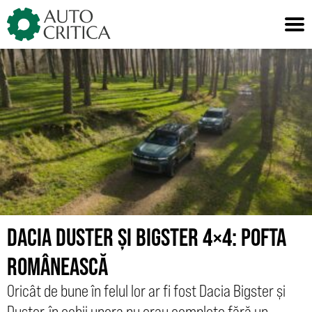
Skip
to
content
DACIA DUSTER ȘI BIGSTER 4×4: POFTA
ROMÂNEASCĂ
Oricât de bune în felul lor ar fi fost Dacia Bigster și
Duster, în ochii unora nu erau complete fără un