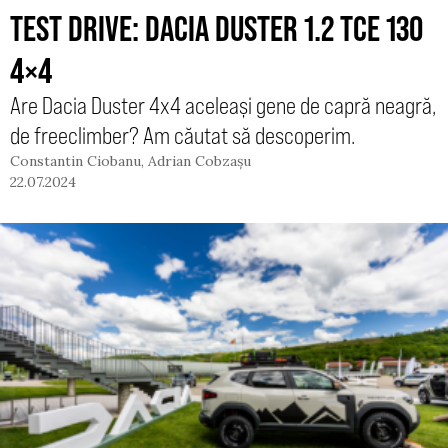
TEST DRIVE: DACIA DUSTER 1.2 TCE 130
4×4
Are Dacia Duster 4x4 aceleași gene de capră neagră,
de freeclimber? Am căutat să descoperim.
Constantin Ciobanu
,
Adrian Cobzașu
22.07.2024