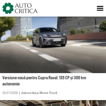
Skip
to
content
Versiune nouă pentru Cupra Raval: 135 CP și 300 km
autonomie
15.07.2026
Autocritica News Feed