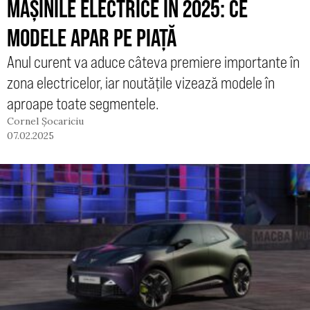
MAȘINILE ELECTRICE ÎN 2025: CE
MODELE APAR PE PIAȚĂ
Anul curent va aduce câteva premiere importante în
zona electricelor, iar noutățile vizează modele în
aproape toate segmentele.
Cornel Șocariciu
07.02.2025