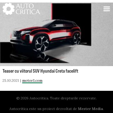
Skip
to
content
Teaser cu viitorul SUV Hyundai Creta facelift
25.10.2021
motor1.com
© 2026 Autocritica. Toate drepturile rezervate.
Autocritica este un proiect dezvoltat de
Mester Media
.