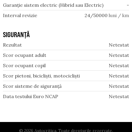
Garanție sistem electric (Hibrid sau Electric)
-
Interval revizie
24/50000
luni / km
SIGURANȚĂ
Rezultat
Netestat
Scor ocupant adult
Netestat
Scor ocupant copil
Netestat
Scor pietoni, bicicliști, motocicliști
Netestat
Scor sisteme de siguranță
Netestat
Data testului Euro NCAP
Netestat
© 2026 Autocritica. Toate drepturile rezervate.