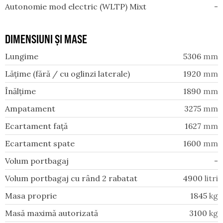
Autonomie mod electric (WLTP) Mixt
-
DIMENSIUNI ȘI MASE
Lungime
5306
mm
Lățime (fără / cu oglinzi laterale)
1920
mm
Înălțime
1890
mm
Ampatament
3275
mm
Ecartament față
1627
mm
Ecartament spate
1600
mm
Volum portbagaj
-
Volum portbagaj cu rând 2 rabatat
4900
litri
Masa proprie
1845
kg
Masă maximă autorizată
3100
kg