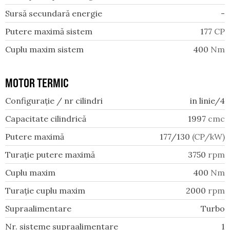
Sursă secundară energie
-
Putere maximă sistem
177
CP
Cuplu maxim sistem
400
Nm
MOTOR TERMIC
Configurație / nr cilindri
in linie/4
Capacitate cilindrică
1997
cmc
Putere maximă
177/130
(CP/kW)
Turație putere maximă
3750
rpm
Cuplu maxim
400
Nm
Turație cuplu maxim
2000
rpm
Supraalimentare
Turbo
Nr. sisteme supraalimentare
1