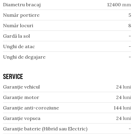
Diametru bracaj
12400
mm
Număr portiere
5
Număr locuri
8
Gardă la sol
-
Unghi de atac
-
Unghi de degajare
-
SERVICE
Garanție vehicul
24
luni
Garanție motor
24
luni
Garanție anti-coroziune
144
luni
Garanție vopsea
24
luni
Garanție baterie (Hibrid sau Electric)
-