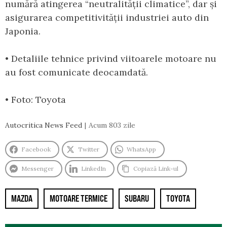
numără atingerea “neutralității climatice”, dar și
asigurarea competitivității industriei auto din
Japonia.
• Detaliile tehnice privind viitoarele motoare nu
au fost comunicate deocamdată.
• Foto: Toyota
Autocritica News Feed
Acum 803 zile
Facebook
Twitter
WhatsApp
Messenger
LinkedIn
Copiază Link-ul
MAZDA
MOTOARE TERMICE
SUBARU
TOYOTA