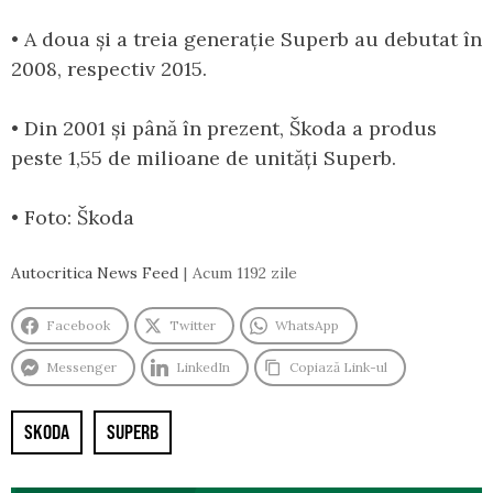
• A doua și a treia generație Superb au debutat în
2008, respectiv 2015.
• Din 2001 și până în prezent, Škoda a produs
peste 1,55 de milioane de unități Superb.
• Foto: Škoda
Autocritica News Feed
Acum 1192 zile
Facebook
Twitter
WhatsApp
Messenger
LinkedIn
Copiază Link-ul
SKODA
SUPERB